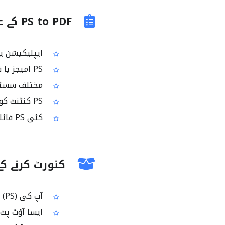
PS to PDF کے عام استعمال
ایپلیکیشن یا پرنٹ ورک فلو
PS امیجز یا فائلوں کی PDF ورژن بنانا تاکہ ای میل یا اپ لوڈ کرنا آسان ہو
مختلف سسٹمز اور پر
PS کنٹنٹ کو لانگ ٹرم اسٹوریج کے لئے زیادہ سپورٹڈ PDF فارمیٹ میں آرکائیو کرنا
کئی PS فائلوں کو ایک شیئر ایبل PDF میں کمبائن کرنا
کنورٹ کرنے کے
آپ کی PostScript (PS) فائلوں/امیجز سے بنا ہوا ایک PDF فائل
ایسا آؤٹ پٹ 