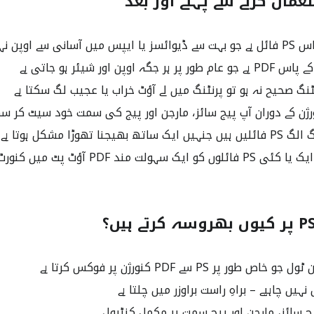
 سے اوپن نہیں ہوتی
گہ اوپن اور شیئر ہو جاتی ہے
نگ صحیح نہ ہو تو پرنٹنگ میں لے آؤٹ خراب یا عجیب لگ سکتا ہے
رژن کے دوران آپ پیج سائز، مارجن اور پیج کی سمت خود سیٹ کر سک
یجنا تھوڑا مشکل ہوتا ہے
لت مند PDF آؤٹ پٹ میں کنورٹ کر سکتے ہیں
طور پر PS سے PDF کنورژن پر فوکس کرتا ہے
یں چاہیے – براہِ راست براوزر میں چلتا ہے
ج سائز، مارجن اور پیج سمت پر مکمل کنٹرول