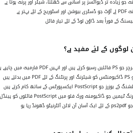
 جو زیادہ تر ڈیوائسز پر آسانی سے کھلتا، شیئر اور پرنٹ ہوتا ہے
 لئے بہتر ہے
سنگ کے فوراً بعد ڈاؤن لوڈ کے لئے تیار فائل
 PDF فارمیٹ میں چاہیے ہوتا ہے
لتے ہیں
PostScrip ایکسپورٹس کے ساتھ کام کرتے ہیں
 ڈھونڈ رہا ہو