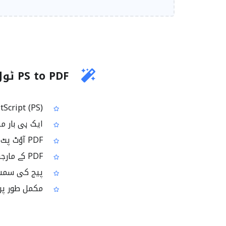
PS to PDF ٹول کیا کرتا ہے؟
PostScript (PS) فائلوں/امیجز کو PDF ڈاکیومنٹ میں تبدیل کرتا ہے
ایک ہی بار میں ایک یا کئی PS
PDF آؤٹ پٹ کے لئے پیج سائز سیٹ کرنے کی سہولت دیتا ہے
PDF کے مارجن سیٹ کرنے کا آپشن دیتا ہے تاکہ پرنٹ اور ویو بہتر ہو
پیج کی سمت (
مکمل طور پر 