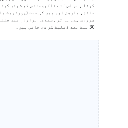
ضرورت ہے۔ یہ ٹول سیدھا براوزر میں چلتا
30 منٹ بعد ڈیلیٹ کر دی جاتی ہیں۔