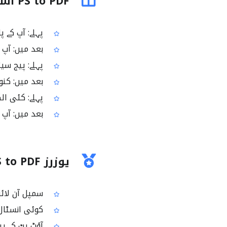
PS to PDF استعمال کرنے سے پہلے اور بعد
پہلے: آپ کے پاس PS فائل ہے جو بہت سے ڈیوائسز یا ایپس میں آسانی
بعد میں: آپ کے پاس PDF ہے جو عام طور پر ہر ج
پہلے: پیج سیٹ
بعد میں: کنو
پہلے: کئی الگ الگ PS فائلیں ہیں جنہیں ایک ساتھ بھ
بعد میں: آپ ایک یا کئی PS فائلوں کو ایک سہو
یوزرز PS to PDF پر کیوں بھروسہ کرتے ہیں؟
سمپل آن لائن ٹول جو خاص 
کوئی انسٹال نہ
آؤٹ پٹ کے پی