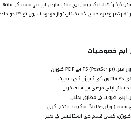
ٹینڈرڈ رکھنا، ایک جیسے پیج سائز، مارجن اور پیج سمت کے ساتھ
جب سسٹم پر ps2pdf وغیرہ جی
PS () سے PDF کنورژن
کی سپورٹ
کنورژن، کسی قسم کی انسٹالیشن کے بغیر