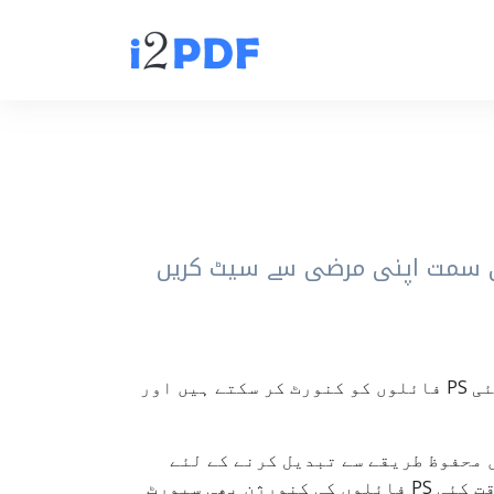
PS to PDF ایک فری آن لائن ٹول ہے جو PostScript (PS) فائلوں کو PDF میں تبدیل کرتا ہے۔ آپ ایک یا کئی PS فائلوں کو کنورٹ کر سکتے ہیں اور
PostScri کنورٹر ہے جو PS امیج/فائلوں کو اسٹینڈرڈ PDF فارمیٹ میں محفوظ طریقے سے تبدیل کرنے کے لئے
بنایا گیا ہے، جو ہر قسم کے ڈیوائس پر چل جاتا ہے۔ یہ ٹول ایک سنگل PS فائل کے ساتھ ساتھ بیک وقت کئی PS فائلوں کی کنورژن بھی سپورٹ