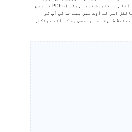
کرتا ہے، اس لئے ڈاکیومنٹس کو شیئر کرنے، آرکائیو کرنے یا پرنٹ کے لئے تیار کرنے میں بہت کام آتا ہے۔ کنورٹ کرتے ہوئے آپ PDF کے پیج
 مارجن اور پیج کی سمت (پورٹریٹ یا لینڈ اسکیپ) خود منتخب کر سکتے ہیں، تاکہ فائنل PDF بالکل اسی لے آؤٹ میں بنے جس کی آپ کو
محفوظ طریقے سے پروسس ہو کر آٹو میٹکلی