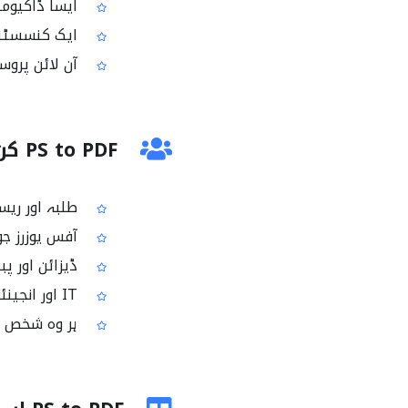
ایسا ڈاکیومنٹ
ایک کنسسٹنٹ PDF لے آؤٹ جو ڈسٹری بیوشن اور اسٹوریج کے
آن لائن پروسی
PS to PDF کن لوگوں کے لئے مفید ہے؟
طلبہ اور ریسرچر جو PS فائلیں رسیو کرتے ہیں اور انہیں
آفس یوزرز جو PS ڈاکیومنٹس کو شیئرنگ اور پرنٹنگ کے لئے PDF میں بد
ڈیزائن اور پبلشنگ کے یوزرز جو t
IT اور انجینئرنگ ٹیمیں جو ڈاکیومنٹ ورک فلو میں PostScript فائلوں کو ہینڈل کرتی ہیں
ہر وہ شخص جو ps2pdf کے لئے ایک آسان آن لائن آلٹرنیٹو