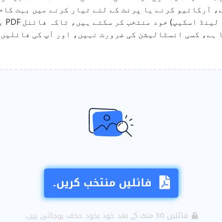
سائز،
 ہے، کسی انسٹالیشن کی ضرورت نہیں، اور آپ کی فائلیں 
فائلیں منتخب کریں۔
فائلیں 30 منٹ کے بعد خود بخود حذف ہوجاتی ہیں۔