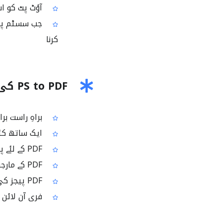
آؤٹ پٹ کو اس
کرنا
PS to PDF کی اہم خصوصیات
براہِ راست براوزر میں PostScript
ایک ساتھ کئی PS فائلوں کی کنورژن 
PDF کے لئے پیج سائز اپنی مرضی سے سیٹ کریں
PDF کے مارجن اپنی ضرورت کے مطابق بدلیں
PDF پیجز کی سمت (پورٹریٹ/لینڈ اسکیپ) منتخب کریں
فری آن لائن 