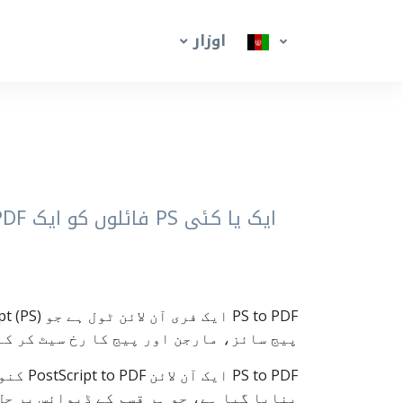
اوزار
ایک یا کئی PS فائلوں کو ایک PDF میں تبدیل کریں، اور پیج سائز، مارجن اور پیج کی سمت اپنی مرضی سے سیٹ کریں
پیج سائز، مارجن اور پیج کا رخ سیٹ کر کے