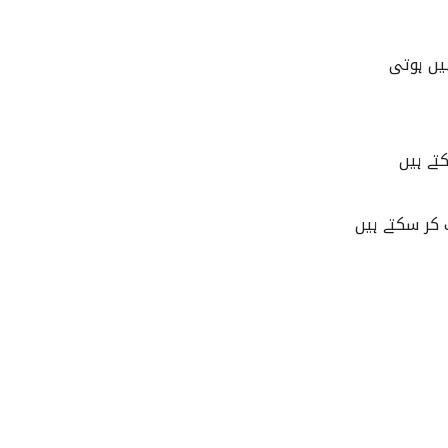
تے ہیں