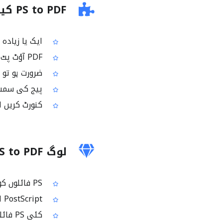
PS to PDF کیسے استعمال کریں
ایک یا زیادہ PS فائلیں اپ لوڈ کریں
PDF آؤٹ پٹ کے لئے پیج سائز منتخب کریں
ضرورت ہو تو 
پیج کی سمت (
کنورٹ کریں اور تیار PDF 
لوگ PS to PDF کیوں استعمال کرتے ہیں؟
PS فائلوں کو ایسے PDF میں بدلنا جو تقریباً ہر ڈیوائس پر آسانی سے کھل جاتا ہے
PostScript امیجز/آؤٹ پٹ کو پرنٹنگ کے لئے مناسب اور پریڈکٹیبل پیج لے آؤٹ میں تیار کرنا
کئی PS فائلوں کو ایک سنگل PDF میں ملا کر شیئر کرنا آسان بنانا