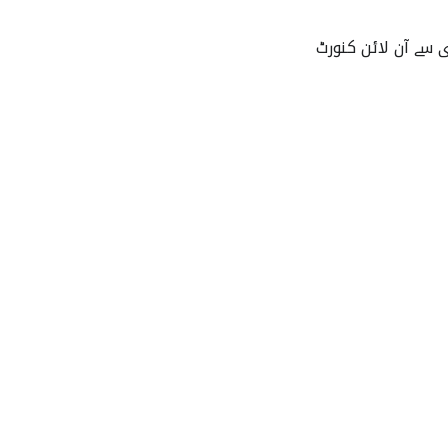
سے ڈیسک ٹاپ ٹولز موجود نہ ہوں تو PS کو جلدی سے آن لائن کنورٹ