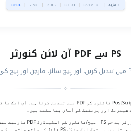
مزید »
i2PDF
i2IMG
i2OCR
i2TEXT
i2SYMBOL
PS سے PDF آن لائن کنورٹر
✧
 شیئرنگ اور پرنٹنگ کو آسان بنا سکتے ہیں۔
PS to PDF ایک آن لائن pt to PDF