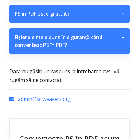
PS în PDF este gratuit?
−
Fișierele mele sunt în siguranță când
−
convertesc PS în PDF?
Dacă nu găsiți un răspuns la întrebarea dvs., vă
rugăm să ne contactați.
admin@sciweavers.org
Convertește PS în PDF acum