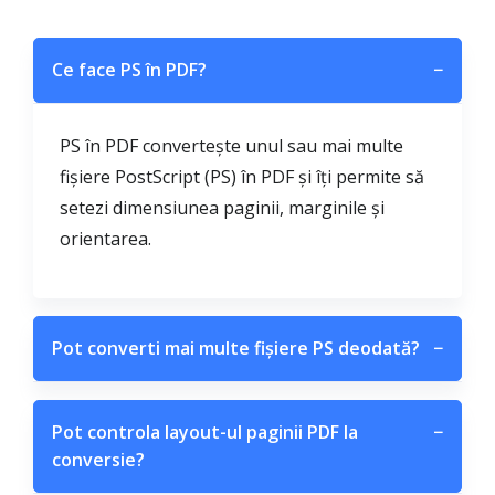
Ce face PS în PDF?
−
PS în PDF convertește unul sau mai multe
fișiere PostScript (PS) în PDF și îți permite să
setezi dimensiunea paginii, marginile și
orientarea.
Pot converti mai multe fișiere PS deodată?
−
Pot controla layout-ul paginii PDF la
−
conversie?