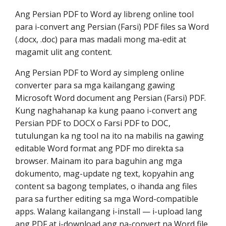
Ang Persian PDF to Word ay libreng online tool
para i-convert ang Persian (Farsi) PDF files sa Word
(.docx, .doc) para mas madali mong ma-edit at
magamit ulit ang content.
Ang Persian PDF to Word ay simpleng online
converter para sa mga kailangang gawing
Microsoft Word document ang Persian (Farsi) PDF.
Kung naghahanap ka kung paano i-convert ang
Persian PDF to DOCX o Farsi PDF to DOC,
tutulungan ka ng tool na ito na mabilis na gawing
editable Word format ang PDF mo direkta sa
browser. Mainam ito para baguhin ang mga
dokumento, mag-update ng text, kopyahin ang
content sa bagong templates, o ihanda ang files
para sa further editing sa mga Word-compatible
apps. Walang kailangang i-install — i-upload lang
ang PDF at i-download ang na-convert na Word file.