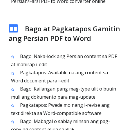
Persian/Farsi PDF to Word converter online
Bago at Pagkatapos Gamitin
ang Persian PDF to Word
Bago: Naka-lock ang Persian content sa PDF
at mahirap i-edit
Pagkatapos: Available na ang content sa
Word document para i-edit
Bago: Kailangan pang mag-type ulit o buuin
muli ang dokumento para mag-update
Pagkatapos: Pwede mo nang i-revise ang
text direkta sa Word-compatible software
Bago: Mabagal o sablay minsan ang pag-
copy ng content mula sa PDF