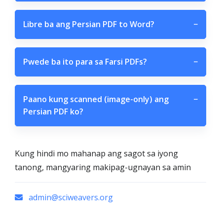
Libre ba ang Persian PDF to Word?
−
Pwede ba ito para sa Farsi PDFs?
−
Paano kung scanned (image-only) ang
−
Persian PDF ko?
Kung hindi mo mahanap ang sagot sa iyong
tanong, mangyaring makipag-ugnayan sa amin
admin@sciweavers.org