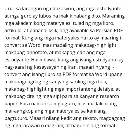
Una, sa larangan ng edukasyon, ang mga estudyante
at mga guro ay lubos na makikinabang dito. Maraming
mga akademikong materyales, tulad ng mga libro,
artikulo, at pananaliksik, ang available sa Persian PDF
format. Kung ang mga materyales na ito ay maaring i-
convert sa Word, mas madaling makapag-highlight,
makapag-annotate, at makapag-edit ang mga
estudyante. Halimbawa, kung ang isang estudyante ay
nag-aaral ng kasaysayan ng Iran, maaari niyang i-
convert ang isang libro sa PDF format sa Word upang
makapagdagdag ng kanyang sariling mga tala,
makapag-highlight ng mga importanteng detalye, at
makapag-cite ng mga sipi para sa kanyang research
paper. Para naman sa mga guro, mas madali nilang
mai-aangkop ang mga materyales sa kanilang
pagtuturo. Maaari nilang i-edit ang teksto, magdagdag
ng mga larawan o diagram, at baguhin ang format