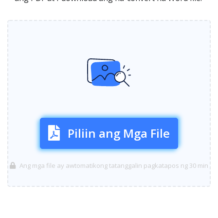
Piliin ang Mga File
Ang mga file ay awtomatikong tatanggalin pagkatapos ng 30 min