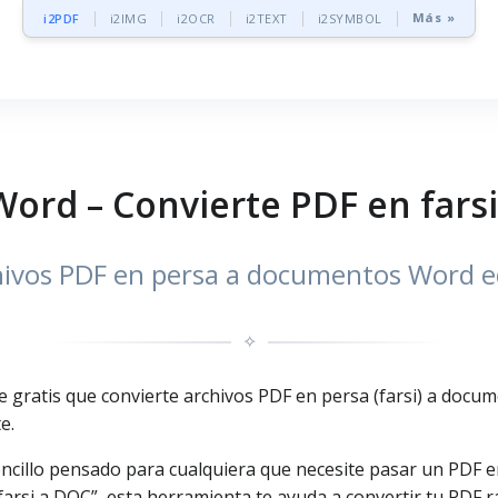
Más »
i2PDF
i2IMG
i2OCR
i2TEXT
i2SYMBOL
Word – Convierte PDF en far
hivos PDF en persa a documentos Word ed
✧
gratis que convierte archivos PDF en persa (farsi) a docum
e.
ncillo pensado para cualquiera que necesite pasar un PDF e
farsi a DOC”, esta herramienta te ayuda a convertir tu PDF