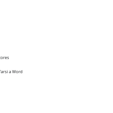
tores
farsi a Word