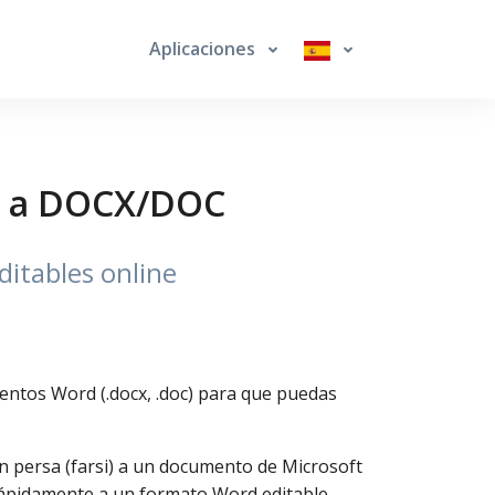
Aplicaciones
si a DOCX/DOC
itables online
entos Word (.docx, .doc) para que puedas
n persa (farsi) a un documento de Microsoft
 rápidamente a un formato Word editable