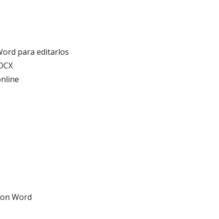
Word para editarlos
DOCX
nline
 con Word