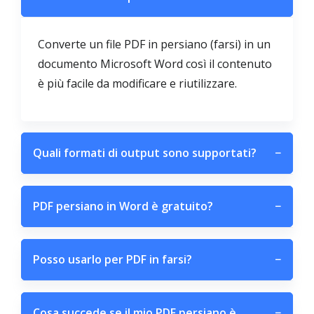
Converte un file PDF in persiano (farsi) in un
documento Microsoft Word così il contenuto
è più facile da modificare e riutilizzare.
Quali formati di output sono supportati?
−
PDF persiano in Word è gratuito?
−
Posso usarlo per PDF in farsi?
−
Cosa succede se il mio PDF persiano è
−