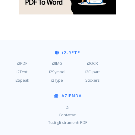
i2
-RETE
i2PDF
i2IMG
i2OCR
i2Text
i2Symbol
i2Clipart
i2Speak
i2Type
Stickers
AZIENDA
Di
Contattaci
Tutti gli strumenti PDF