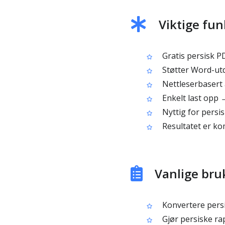
Viktige fun
Gratis persisk P
Støtter Word-u
Nettleserbasert a
Enkelt last opp 
Nyttig for persi
Resultatet er ko
Vanlige bru
Konvertere persi
Gjør persiske ra