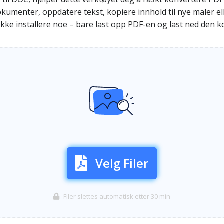
kumenter, oppdatere tekst, kopiere innhold til nye maler eller
e installere noe – bare last opp PDF-en og last ned den ko
Velg Filer
Filer slettes automatisk etter 30 min