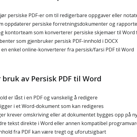
ør persiske PDF-er om til redigerbare oppgaver eller notat
om oppdaterer persiske forretningsdokumenter og rapporte
g kontorteam som konverterer persiske skjemaer til Word f
benter som gjenbruker persisk PDF-innhold i DOCX
en enkel online-konverterer fra persisk/farsi PDF til Word
r bruk av Persisk PDF til Word
old er låst i en PDF og vanskelig å redigere
 ligger i et Word-dokument som kan redigeres
er krever omskriving eller at dokumentet bygges opp på ny
dre tekst direkte i Word eller annen kompatibel programvar
nnhold fra PDF kan være tregt og uforutsigbart