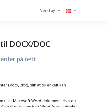
Verktøy
F til DOCX/DOC
menter på nett
r (.docx, .doc), slik at du enkelt kan
 om til et Microsoft Word-dokument. Hvis du
-filen til et redigerbart Word-format direkte