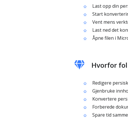
Last opp din persi
Start konverteri
Vent mens verktø
Last ned det kon
Åpne filen i Micr
Hvorfor fol
Redigere persisk 
Gjenbruke innho
Konvertere persi
Forberede dokum
Spare tid sammen