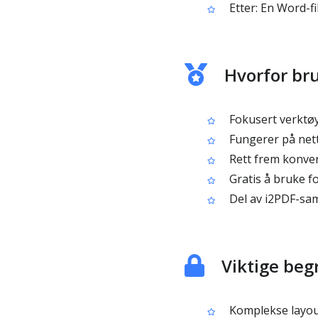
Etter: En Word-f
Hvorfor bru
Fokusert verktøy 
Fungerer på nett
Rett frem konver
Gratis å bruke f
Del av i2PDF-sam
Viktige beg
Komplekse layout