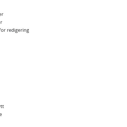
er
r
or redigering
tt
e