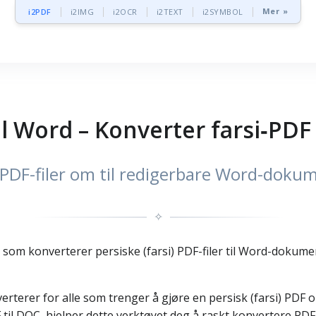
Mer »
i2PDF
i2IMG
i2OCR
i2TEXT
i2SYMBOL
il Word – Konverter farsi‑PD
 PDF-filer om til redigerbare Word-doku
✧
 som konverterer persiske (farsi) PDF-filer til Word-dokumente
erterer for alle som trenger å gjøre en persisk (farsi) PDF
F til DOC, hjelper dette verktøyet deg å raskt konvertere PDF