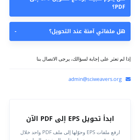
PDF؟
هل ملفاتي آمنة عند التحويل؟
−
إذا لم تعثر على إجابة لسؤالك، يرجى الاتصال بنا
admin@sciweavers.org
ابدأ تحويل EPS إلى PDF الآن
ارفع ملفات EPS وحوّلها إلى ملف PDF واحد خلال