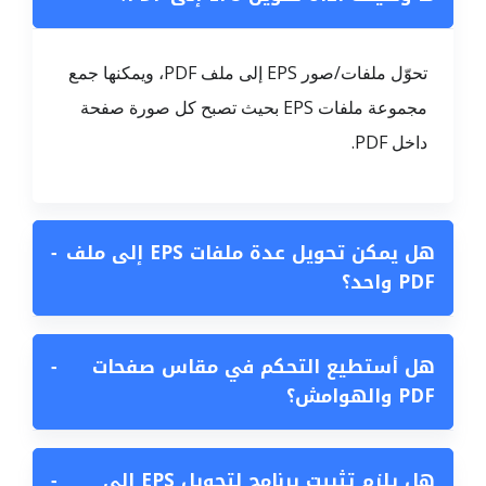
تحوّل ملفات/صور EPS إلى ملف PDF، ويمكنها جمع
مجموعة ملفات EPS بحيث تصبح كل صورة صفحة
داخل PDF.
هل يمكن تحويل عدة ملفات EPS إلى ملف
−
PDF واحد؟
هل أستطيع التحكم في مقاس صفحات
−
PDF والهوامش؟
هل يلزم تثبيت برنامج لتحويل EPS إلى
−