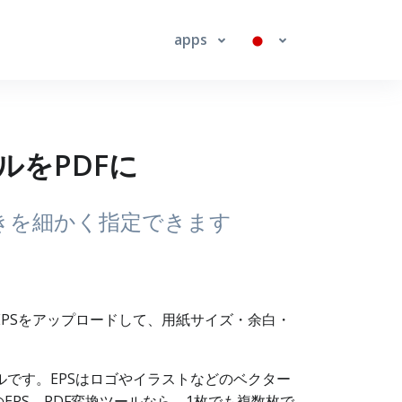
apps
イルをPDFに
向きを細かく指定できます
ルです。EPSをアップロードして、用紙サイズ・余白・
インツールです。EPSはロゴやイラストなどのベクター
PS→PDF変換ツールなら、1枚でも複数枚で