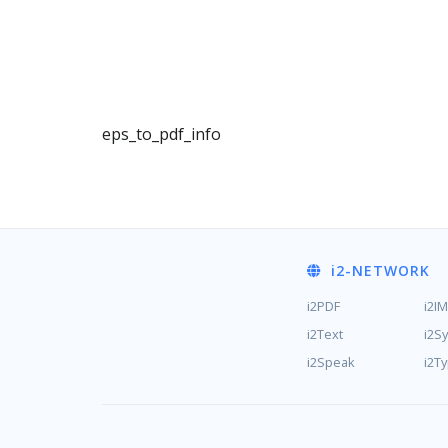
eps_to_pdf_info
i2
-NETWORK
i2PDF
i2I
i2Text
i2S
i2Speak
i2T