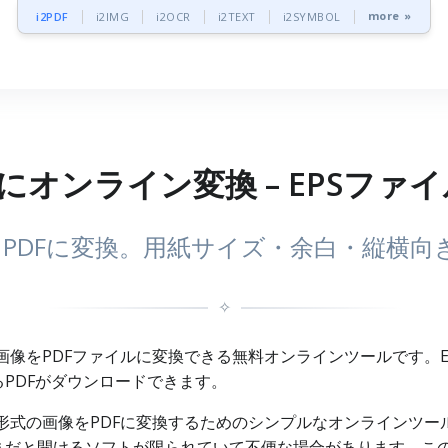
more »
i2PDF
i2IMG
i2OCR
i2TEXT
i2SYMBOL
Fにオンライン変換 – EPSファ
てPDFに変換。用紙サイズ・余白・縦横
✧
Script(EPS)画像をPDFファイルに変換できる無料オンラインツー
PDFがダウンロードできます。
Script(EPS)形式の画像をPDFに変換するためのシンプルなオンラ
だと開けるソフトが限られていて不便な場合があります。このE