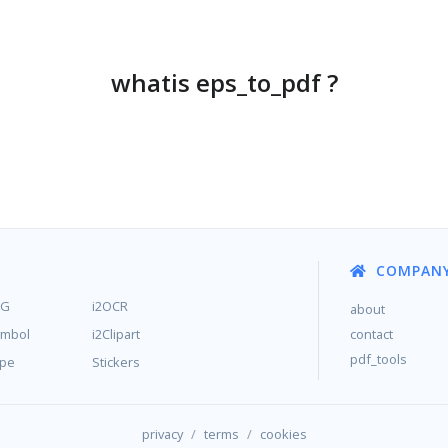
whatis eps_to_pdf ?
COMPAN
MG
i2OCR
about
ymbol
i2Clipart
contact
pdf_tools
ype
Stickers
/
/
privacy
terms
cookies