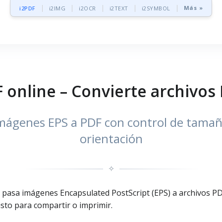
Más »
i2PDF
i2IMG
i2OCR
i2TEXT
i2SYMBOL
 online – Convierte archivos
imágenes EPS a PDF con control de tama
orientación
✧
 pasa imágenes Encapsulated PostScript (EPS) a archivos PD
sto para compartir o imprimir.