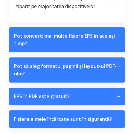
tipărit pe majoritatea dispozitivelor.
Pot converti mai multe fișiere EPS în același
−
timp?
Pot să aleg formatul paginii și layout-ul PDF-
−
ului?
EPS în PDF este gratuit?
−
Fișierele mele încărcate sunt în siguranță?
−