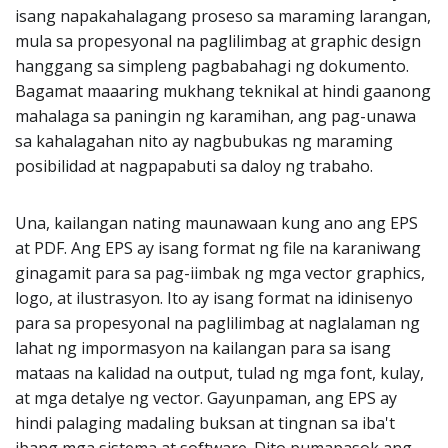
isang napakahalagang proseso sa maraming larangan,
mula sa propesyonal na paglilimbag at graphic design
hanggang sa simpleng pagbabahagi ng dokumento.
Bagamat maaaring mukhang teknikal at hindi gaanong
mahalaga sa paningin ng karamihan, ang pag-unawa
sa kahalagahan nito ay nagbubukas ng maraming
posibilidad at nagpapabuti sa daloy ng trabaho.
Una, kailangan nating maunawaan kung ano ang EPS
at PDF. Ang EPS ay isang format ng file na karaniwang
ginagamit para sa pag-iimbak ng mga vector graphics,
logo, at ilustrasyon. Ito ay isang format na idinisenyo
para sa propesyonal na paglilimbag at naglalaman ng
lahat ng impormasyon na kailangan para sa isang
mataas na kalidad na output, tulad ng mga font, kulay,
at mga detalye ng vector. Gayunpaman, ang EPS ay
hindi palaging madaling buksan at tingnan sa iba't