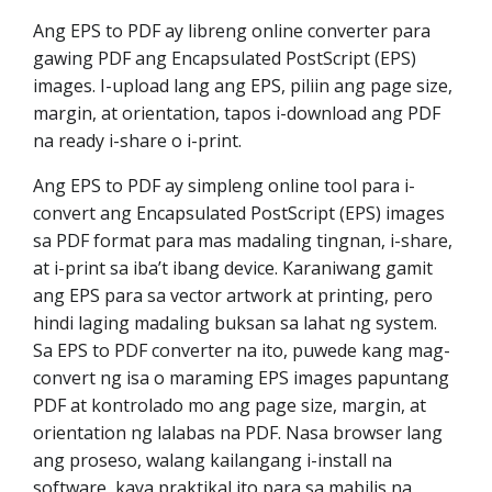
Ang EPS to PDF ay libreng online converter para
gawing PDF ang Encapsulated PostScript (EPS)
images. I-upload lang ang EPS, piliin ang page size,
margin, at orientation, tapos i-download ang PDF
na ready i-share o i-print.
Ang EPS to PDF ay simpleng online tool para i-
convert ang Encapsulated PostScript (EPS) images
sa PDF format para mas madaling tingnan, i-share,
at i-print sa iba’t ibang device. Karaniwang gamit
ang EPS para sa vector artwork at printing, pero
hindi laging madaling buksan sa lahat ng system.
Sa EPS to PDF converter na ito, puwede kang mag-
convert ng isa o maraming EPS images papuntang
PDF at kontrolado mo ang page size, margin, at
orientation ng lalabas na PDF. Nasa browser lang
ang proseso, walang kailangang i-install na
software, kaya praktikal ito para sa mabilis na