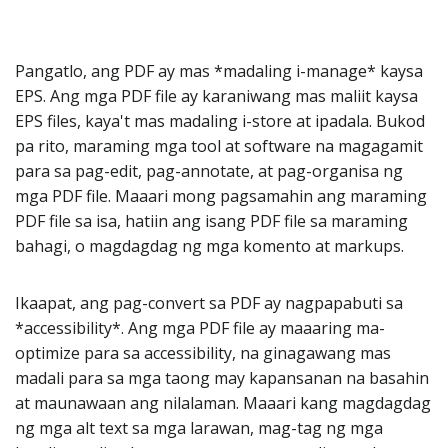
Pangatlo, ang PDF ay mas *madaling i-manage* kaysa
EPS. Ang mga PDF file ay karaniwang mas maliit kaysa
EPS files, kaya't mas madaling i-store at ipadala. Bukod
pa rito, maraming mga tool at software na magagamit
para sa pag-edit, pag-annotate, at pag-organisa ng
mga PDF file. Maaari mong pagsamahin ang maraming
PDF file sa isa, hatiin ang isang PDF file sa maraming
bahagi, o magdagdag ng mga komento at markups.
Ikaapat, ang pag-convert sa PDF ay nagpapabuti sa
*accessibility*. Ang mga PDF file ay maaaring ma-
optimize para sa accessibility, na ginagawang mas
madali para sa mga taong may kapansanan na basahin
at maunawaan ang nilalaman. Maaari kang magdagdag
ng mga alt text sa mga larawan, mag-tag ng mga