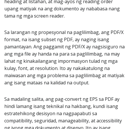
heading at listahan, at mag-ayos ng reading order
upang matiyak na ang dokumento ay nababasa nang
tama ng mga screen reader.
Sa larangan ng propesyonal na paglilimbag, ang PDF/X
format, na isang subset ng PDF, ay naging isang
pamantayan. Ang paggamit ng PDF/X ay nagsisiguro na
ang mga file ay handa na para sa paglilimbag, na may
lahat ng kinakailangang impormasyon tulad ng mga
kulay, font, at resolution. Ito ay nakakatulong na
maiwasan ang mga problema sa paglilimbag at matiyak
ang isang mataas na kalidad na output.
Sa madaling salita, ang pag-convert ng EPS sa PDF ay
hindi lamang isang teknikal na hakbang, kundi isang
estratehikong desisyon na nagpapabuti sa
compatibility, seguridad, manageability, at accessibility
ng iyong mga dokumento at disenyo. Ito ay isang