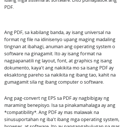
ibang mga sistema at software. Dito pumapasok ang
PDF.
Ang PDF, sa kabilang banda, ay isang universal na
format ng file na idinisenyo upang maging madaling
tingnan at ibahagi, anuman ang operating system o
software na ginagamit. Ito ay isang format na
nagpapanatili ng layout, font, at graphics ng isang
dokumento, kaya't ang nakikita mo sa isang PDF ay
eksaktong pareho sa nakikita ng ibang tao, kahit na
gumagamit sila ng ibang computer o software.
Ang pag-convert ng EPS sa PDF ay nagbibigay ng
maraming benepisyo. Isa sa pinakamahalaga ay ang
*compatibility*. Ang PDF ay mas malawak na
sinusuportahan ng iba't ibang mga operating system,
browser, at software. Ito ay nangangahulugan na mas