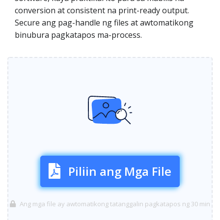
conversion at consistent na print-ready output.
Secure ang pag-handle ng files at awtomatikong
binubura pagkatapos ma-process.
Piliin ang Mga File
Ang mga file ay awtomatikong tatanggalin pagkatapos ng 30 min