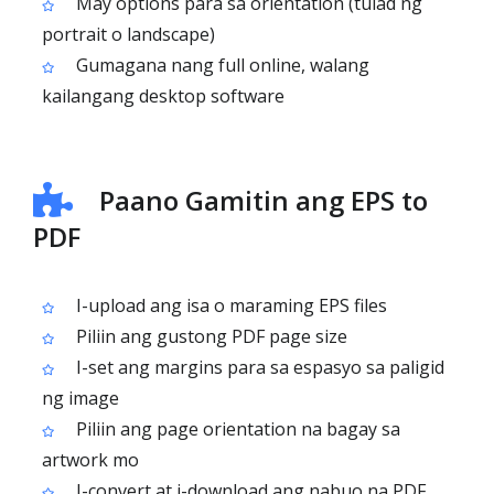
May options para sa orientation (tulad ng
portrait o landscape)
Gumagana nang full online, walang
kailangang desktop software
Paano Gamitin ang EPS to
PDF
I-upload ang isa o maraming EPS files
Piliin ang gustong PDF page size
I-set ang margins para sa espasyo sa paligid
ng image
Piliin ang page orientation na bagay sa
artwork mo
I-convert at i-download ang nabuo na PDF