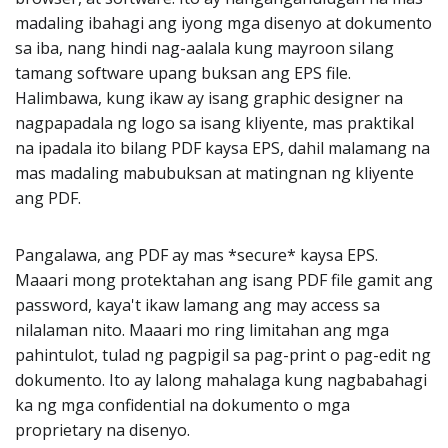
madaling ibahagi ang iyong mga disenyo at dokumento
sa iba, nang hindi nag-aalala kung mayroon silang
tamang software upang buksan ang EPS file.
Halimbawa, kung ikaw ay isang graphic designer na
nagpapadala ng logo sa isang kliyente, mas praktikal
na ipadala ito bilang PDF kaysa EPS, dahil malamang na
mas madaling mabubuksan at matingnan ng kliyente
ang PDF.
Pangalawa, ang PDF ay mas *secure* kaysa EPS.
Maaari mong protektahan ang isang PDF file gamit ang
password, kaya't ikaw lamang ang may access sa
nilalaman nito. Maaari mo ring limitahan ang mga
pahintulot, tulad ng pagpigil sa pag-print o pag-edit ng
dokumento. Ito ay lalong mahalaga kung nagbabahagi
ka ng mga confidential na dokumento o mga
proprietary na disenyo.