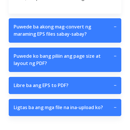
Puwede ba akong mag-convert ng
−
maraming EPS files sabay-sabay?
Puwede ko bang piliin ang page size at
−
layout ng PDF?
Libre ba ang EPS to PDF?
−
Ligtas ba ang mga file na ina-upload ko?
−