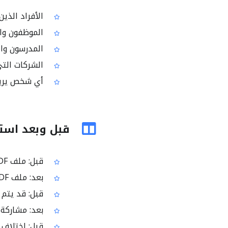
الأفراد الذين يرسل
الموظفون والإ
المدرسون وال
الشركات التي 
أي شخص يريد جعل حقول PDF
قبل وبعد استخ
قبل: ملف PDF يحتوي على حقول نموذج قابلة للتعديل
بعد: ملف PDF للقراءة فقط مع قيم ثابتة ظاهريًا
قبل: قد يتم ت
بعد: مشاركة 
قبل: اختلاف 