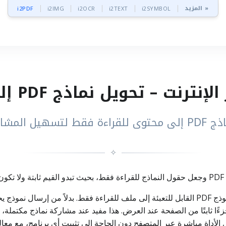
المزيد »
i2PDF
i2IMG
i2OCR
i2TEXT
i2SYMBOL
شاركة والاعتماد
✧
تسطيح PDF هو حل عملي عندما تحتاج إلى تحويل نموذج PDF القابل للتعبئة إلى ملف للقراءة فق
ًا ثابتًا من الصفحة عند العرض. هذا مفيد عند مشاركة نماذج مكتملة، أ