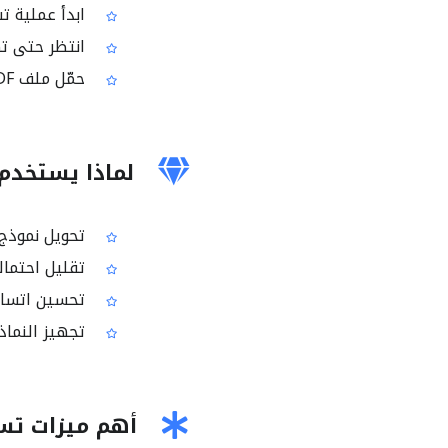
ابدأ عملية ت
انتظر حتى تك
حمّل ملف PDF الناتج للقراءة فقط
لماذا يستخدم 
تحويل نموذج PDF المعبأ إلى نسخة للقراءة فقط قبل الإ
تقليل احتمالي
تحسين اتساق ع
تجهيز النماذ
أهم ميزات تسطي