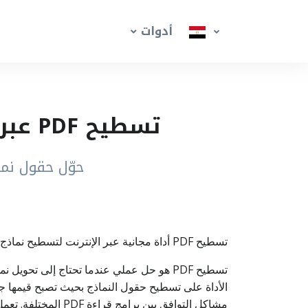
أدوات
تسطيح PDF عبر الإنترنت – تحويل نماذج PDF إلى للقراءة فقط
حوّل حقول نماذج PDF إلى محتوى للقراءة فقط لتسهيل الم
تسطيح PDF أداة مجانية عبر الإنترنت لتسطيح نماذج PDF وجعل حقول النماذج للقراءة فقط، بحيث تبدو القيم ثابتة ولا تكون الحقول قابلة للتعديل كحقول نموذج.
الأداة على تسطيح حقول النماذج بحيث تصبح قيمها جزء
مشاكل التوافق بين برامج قراءة PDF المختلفة. تعمل الأداة مباشرة عبر المتصفح دون الحاجة إلى تثبيت أي برنامج، مع معالجة آمنة للملفات وحذف تلقائي بعد المعالجة.