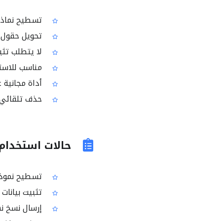
تسطيح نماذج PDF بسرعة عبر الم
تحويل حقول ا
لا يتطلب تثبي
مناسب للاست
أداة مجانية عب
حذف تلقائي ل
حالات استخدام
تسطيح نموذج
تثبيت بيانات
إرسال نسخ نه