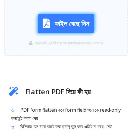
ফাইল বেছে নিন
ফাইলগুলি 30 মিনিটের পরে স্বয়ংক্রিয়ভাবে মুছে ফেলা হয়
Flatten PDF দিয়ে কী হয়
PDF form flatten করে form field গুলোকে read‑only
কনটেন্টে বদলে দেয়
রিসিভার যেন ফর্মে ভরাট করা ভ্যালু ভুল করে এডিট না করে, সেই