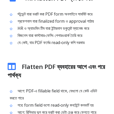
স্টুডেন্ট যারা ভরাট করা PDF form অনলাইনে সাবমিট করে
প্রফেশনাল যারা finalized form ও approval পাঠায়
HR ও অ্যাডমিন টিম যারা ইন্টারনাল ডকুমেন্ট ম্যানেজ করে
বিজনেস যারা কাস্টমার‑ফেসিং পেপারওয়ার্ক তৈরি করে
যে কেউ, যার PDF ফর্মের read‑only কপি দরকার
Flatten PDF ব্যবহারের আগে এবং পরে
পার্থক্য
আগে: PDF‑এ fillable field থাকে, যেগুলো যে কেউ এডিট
করতে পারে
পরে: form field গুলো read‑only কনটেন্টে কনভার্ট হয়
আগে: রিসিভার ভুল করে ভরাট করা ডেটা চেঞ্জ করে ফেলতে পারে