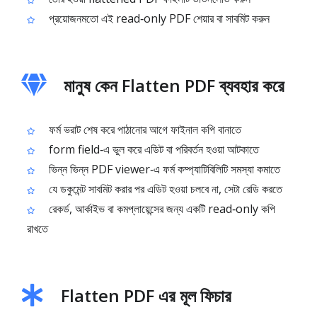
প্রয়োজনমতো এই read‑only PDF শেয়ার বা সাবমিট করুন
মানুষ কেন Flatten PDF ব্যবহার করে
ফর্ম ভরাট শেষ করে পাঠানোর আগে ফাইনাল কপি বানাতে
form field‑এ ভুল করে এডিট বা পরিবর্তন হওয়া আটকাতে
ভিন্ন ভিন্ন PDF viewer‑এ ফর্ম কম্প্যাটিবিলিটি সমস্যা কমাতে
যে ডকুমেন্ট সাবমিট করার পর এডিট হওয়া চলবে না, সেটা রেডি করতে
রেকর্ড, আর্কাইভ বা কমপ্লায়েন্সের জন্য একটি read‑only কপি
রাখতে
Flatten PDF এর মূল ফিচার