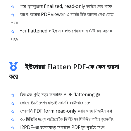
পরে: ভ্যালুগুলো finalized, read‑only ভার্সনে সেভ থাকে
আগে: আলাদা PDF viewer‑এ ফর্মের ভিউ আলাদা দেখা যেতে
পারে
পরে: flattened ফাইল সাধারণত শেয়ার ও সাবমিট করা অনেক
সহজ
ইউজাররা Flatten PDF‑কে কেন ভরসা
করে
ফ্রি এবং খুবই সহজ অনলাইন PDF flattening টুল
কোনো ইনস্টলেশন ছাড়াই সরাসরি ব্রাউজারে চলে
স্পেশালি PDF form read‑only করার জন্য ডিজাইন করা
৩০ মিনিটের মধ্যে অটোমেটিক ডিলিট সহ সিকিউর ফাইল হ্যান্ডলিং
i2PDF‑এর ভরসাযোগ্য অনলাইন PDF টুল সুইটের অংশ