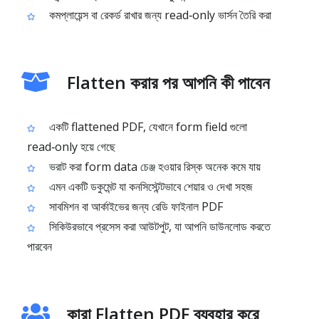
কমপ্লায়েন্স বা রেকর্ড রাখার জন্য read‑only ভার্সন তৈরি করা
Flatten করার পর আপনি কী পাবেন
একটি flattened PDF, যেখানে form field গুলো
read‑only হয়ে গেছে
ভরাট করা form data চেঞ্জ হওয়ার রিস্ক অনেক কমে যায়
এমন একটি ডকুমেন্ট যা কনসিস্টেন্টভাবে শেয়ার ও দেখা সহজ
সাবমিশন বা আর্কাইভের জন্য রেডি ফাইনাল PDF
সিকিউরভাবে প্রসেস করা আউটপুট, যা আপনি ডাউনলোড করতে
পারবেন
কারা Flatten PDF ব্যবহার করে