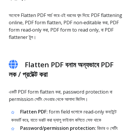
অনেকে Flatten PDF সার্চ করে এই ধরনের শব্দ দিয়ে: PDF flattening
online, PDF form flatten, PDF non‑editable করা, PDF
form read‑only করা, PDF form to read only, বা PDF
flattener টুল।
Flatten PDF বনাম অন্যভাবে PDF
লক / প্রটেক্ট করা
একটি PDF form flatten করা, password protection বা
permission সেটিং দেওয়ার থেকে আলাদা জিনিস।
Flatten PDF:
form field গুলোকে read‑only কনটেন্টে
কনভার্ট করে, যাতে ভরাট করা ভ্যালু ফাইনাল কপিতে সেফ থাকে
Password/permission protection:
রিডার ও সেটিং