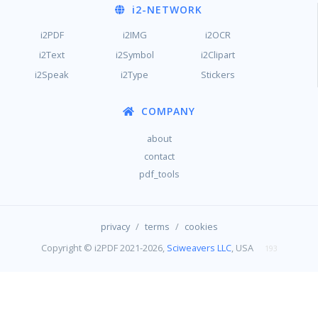
i2
-NETWORK
i2PDF
i2IMG
i2OCR
i2Text
i2Symbol
i2Clipart
i2Speak
i2Type
Stickers
COMPANY
about
contact
pdf_tools
/
/
privacy
terms
cookies
Copyright © i2PDF 2021-2026,
Sciweavers LLC
, USA
193