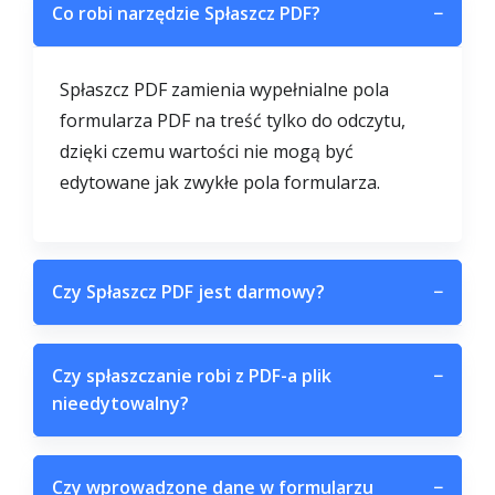
Co robi narzędzie Spłaszcz PDF?
−
Spłaszcz PDF zamienia wypełnialne pola
formularza PDF na treść tylko do odczytu,
dzięki czemu wartości nie mogą być
edytowane jak zwykłe pola formularza.
Czy Spłaszcz PDF jest darmowy?
−
Czy spłaszczanie robi z PDF-a plik
−
nieedytowalny?
Czy wprowadzone dane w formularzu
−