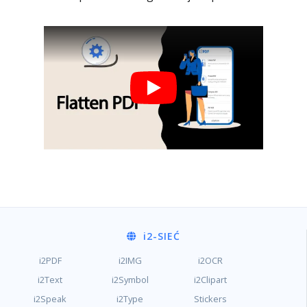
i2
-SIEĆ
i2PDF
i2IMG
i2OCR
i2Text
i2Symbol
i2Clipart
i2Speak
i2Type
Stickers