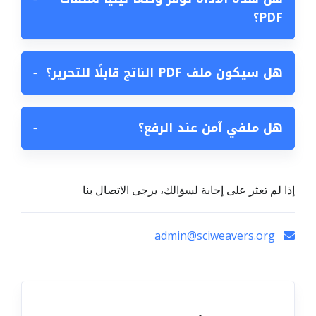
PDF؟
هل سيكون ملف PDF الناتج قابلًا للتحرير؟
−
هل ملفي آمن عند الرفع؟
−
إذا لم تعثر على إجابة لسؤالك، يرجى الاتصال بنا
admin@sciweavers.org