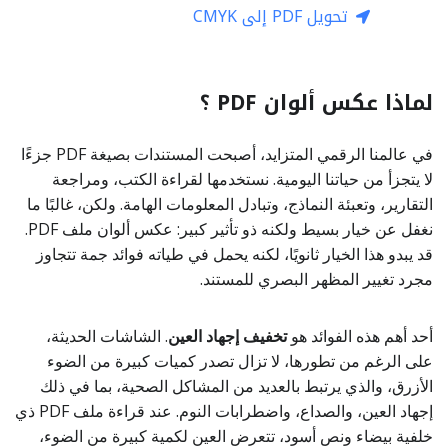
تحويل PDF إلى CMYK
لماذا عكس ألوان PDF ؟
في عالمنا الرقمي المتزايد، أصبحت المستندات بصيغة PDF جزءًا
لا يتجزأ من حياتنا اليومية. نستخدمها لقراءة الكتب، ومراجعة
التقارير، وتعبئة النماذج، وتبادل المعلومات الهامة. ولكن، غالبًا ما
نغفل عن خيار بسيط ولكنه ذو تأثير كبير: عكس ألوان ملف PDF.
قد يبدو هذا الخيار ثانويًا، لكنه يحمل في طياته فوائد جمة تتجاوز
مجرد تغيير المظهر البصري للمستند.
أحد أهم هذه الفوائد هو
تخفيف إجهاد العين
. الشاشات الحديثة،
على الرغم من تطورها، لا تزال تصدر كميات كبيرة من الضوء
الأزرق، والذي يرتبط بالعديد من المشاكل الصحية، بما في ذلك
إجهاد العين، والصداع، واضطرابات النوم. عند قراءة ملف PDF ذي
خلفية بيضاء ونص أسود، تتعرض العين لكمية كبيرة من الضوء،