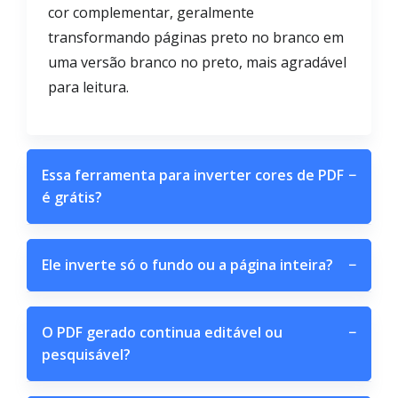
cor complementar, geralmente
transformando páginas preto no branco em
uma versão branco no preto, mais agradável
para leitura.
Essa ferramenta para inverter cores de PDF
−
é grátis?
Ele inverte só o fundo ou a página inteira?
−
O PDF gerado continua editável ou
−
pesquisável?