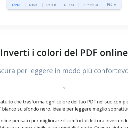
Più »
i2PDF
i2IMG
i2OCR
i2TEXT
i2SYMBOL
Inverti i colori del PDF online
 scura per leggere in modo più confortevol
✧
ratuito che trasforma ogni colore del tuo PDF nel suo comp
bianco su sfondo nero, ideale per leggere meglio soprattut
line pensato per migliorare il comfort di lettura invertendo t
 bianco su nero, simile a una modalità notte. Questo aiuta a 