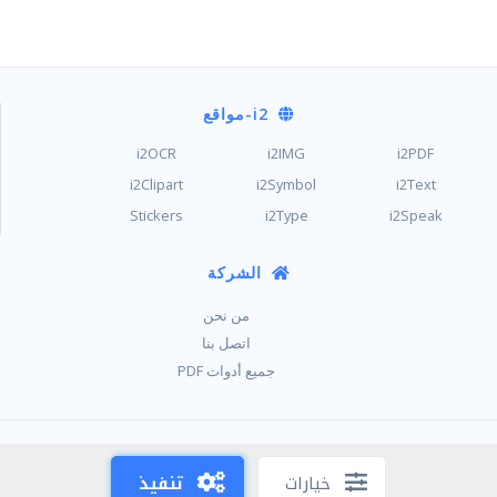
i2
-مواقع
i2OCR
i2IMG
i2PDF
i2Clipart
i2Symbol
i2Text
Stickers
i2Type
i2Speak
الشركة
من نحن
اتصل بنا
جميع أدوات PDF
/
/
حماية الخصوصية
شروط الاستخدام
ملفات الكوكيز
خيارات
تنفيذ
Copyright © i2PDF 2021-2026,
Sciweavers LLC
, USA
195