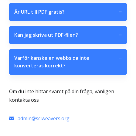
Är URL till PDF gratis?
−
Kan jag skriva ut PDF-filen?
−
Varför kanske en webbsida inte
−
konverteras korrekt?
Om du inte hittar svaret på din fråga, vänligen
kontakta oss
admin@sciweavers.org