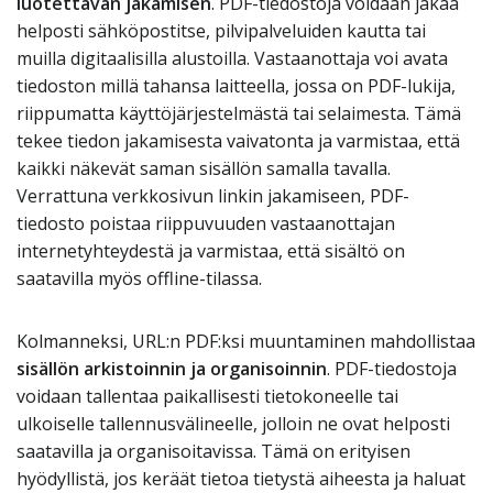
luotettavan jakamisen
. PDF-tiedostoja voidaan jakaa
helposti sähköpostitse, pilvipalveluiden kautta tai
muilla digitaalisilla alustoilla. Vastaanottaja voi avata
tiedoston millä tahansa laitteella, jossa on PDF-lukija,
riippumatta käyttöjärjestelmästä tai selaimesta. Tämä
tekee tiedon jakamisesta vaivatonta ja varmistaa, että
kaikki näkevät saman sisällön samalla tavalla.
Verrattuna verkkosivun linkin jakamiseen, PDF-
tiedosto poistaa riippuvuuden vastaanottajan
internetyhteydestä ja varmistaa, että sisältö on
saatavilla myös offline-tilassa.
Kolmanneksi, URL:n PDF:ksi muuntaminen mahdollistaa
sisällön arkistoinnin ja organisoinnin
. PDF-tiedostoja
voidaan tallentaa paikallisesti tietokoneelle tai
ulkoiselle tallennusvälineelle, jolloin ne ovat helposti
saatavilla ja organisoitavissa. Tämä on erityisen
hyödyllistä, jos keräät tietoa tietystä aiheesta ja haluat