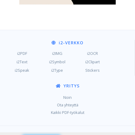
i2
-VERKKO
i2PDF
i2IMG
i2OCR
i2Text
i2Symbol
i2Clipart
i2Speak
i2Type
Stickers
YRITYS
Noin
Ota yhteyttä
Kaikki PDF-työkalut
/
/
Yksityisyys
Ehdot
Keksit