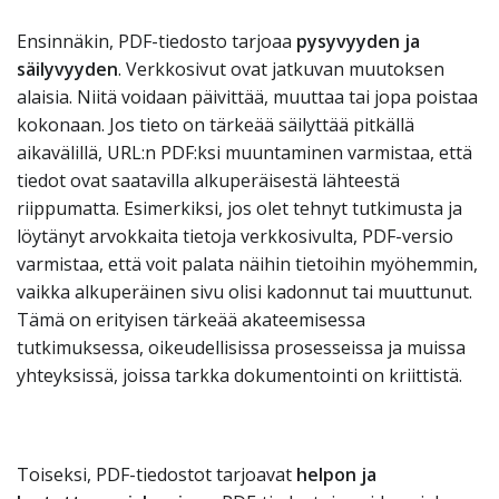
Ensinnäkin, PDF-tiedosto tarjoaa
pysyvyyden ja
säilyvyyden
. Verkkosivut ovat jatkuvan muutoksen
alaisia. Niitä voidaan päivittää, muuttaa tai jopa poistaa
kokonaan. Jos tieto on tärkeää säilyttää pitkällä
aikavälillä, URL:n PDF:ksi muuntaminen varmistaa, että
tiedot ovat saatavilla alkuperäisestä lähteestä
riippumatta. Esimerkiksi, jos olet tehnyt tutkimusta ja
löytänyt arvokkaita tietoja verkkosivulta, PDF-versio
varmistaa, että voit palata näihin tietoihin myöhemmin,
vaikka alkuperäinen sivu olisi kadonnut tai muuttunut.
Tämä on erityisen tärkeää akateemisessa
tutkimuksessa, oikeudellisissa prosesseissa ja muissa
yhteyksissä, joissa tarkka dokumentointi on kriittistä.
Toiseksi, PDF-tiedostot tarjoavat
helpon ja