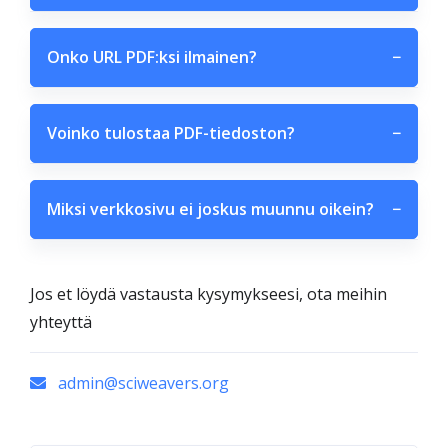
Onko URL PDF:ksi ilmainen?
−
Voinko tulostaa PDF-tiedoston?
−
Miksi verkkosivu ei joskus muunnu oikein?
−
Jos et löydä vastausta kysymykseesi, ota meihin
yhteyttä
admin@sciweavers.org