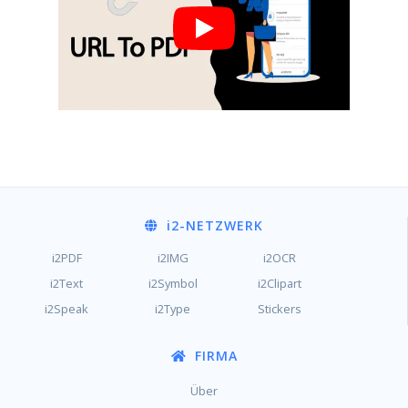
i2
-NETZWERK
i2PDF
i2IMG
i2OCR
i2Text
i2Symbol
i2Clipart
i2Speak
i2Type
Stickers
FIRMA
Über