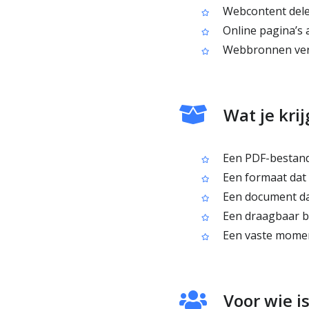
Webcontent dele
Online pagina’s a
Webbronnen verz
Wat je kri
Een PDF-bestan
Een formaat dat m
Een document dat
Een draagbaar be
Een vaste momen
Voor wie i