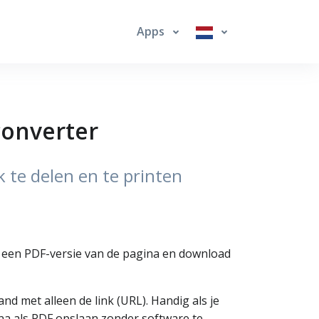
Apps
converter
 te delen en te printen
k een PDF-versie van de pagina en download
 met alleen de link (URL). Handig als je
ina als PDF opslaan zonder software te