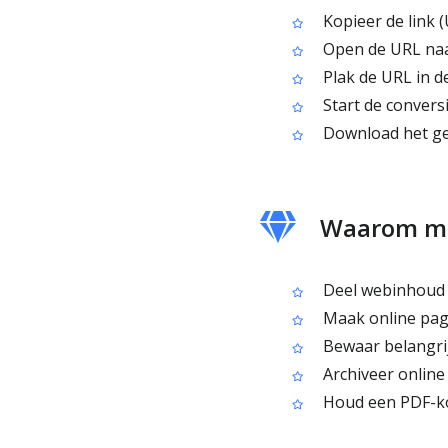
Kopieer de link 
Open de URL naa
Plak de URL in de
Start de convers
Download het ge
Waarom me
Deel webinhoud a
Maak online pagin
Bewaar belangrij
Archiveer online
Houd een PDF-kop