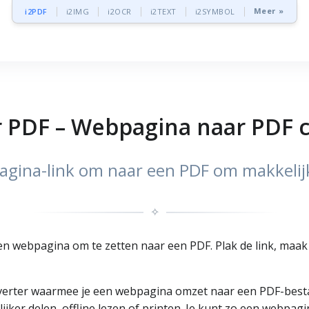
Meer »
i2PDF
i2IMG
i2OCR
i2TEXT
i2SYMBOL
 PDF – Webpagina naar PDF 
agina-link om naar een PDF om makkelijk
✧
een webpagina om te zetten naar een PDF. Plak de link, maa
erter waarmee je een webpagina omzet naar een PDF-bestand
ijker delen, offline lezen of printen. Je kunt zo een webpag