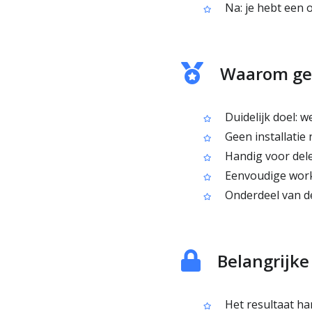
Na: je hebt een o
Waarom geb
Duidelijk doel: 
Geen installatie 
Handig voor dele
Eenvoudige work
Onderdeel van de
Belangrijk
Het resultaat ha