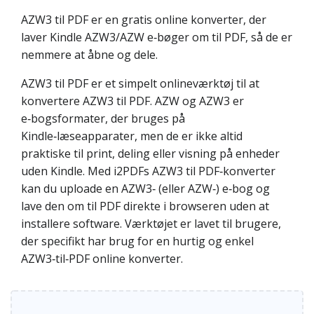
AZW3 til PDF er en gratis online konverter, der
laver Kindle AZW3/AZW e‑bøger om til PDF, så de er
nemmere at åbne og dele.
AZW3 til PDF er et simpelt onlineværktøj til at
konvertere AZW3 til PDF. AZW og AZW3 er
e‑bogsformater, der bruges på
Kindle‑læseapparater, men de er ikke altid
praktiske til print, deling eller visning på enheder
uden Kindle. Med i2PDFs AZW3 til PDF‑konverter
kan du uploade en AZW3‑ (eller AZW‑) e‑bog og
lave den om til PDF direkte i browseren uden at
installere software. Værktøjet er lavet til brugere,
der specifikt har brug for en hurtig og enkel
AZW3‑til‑PDF online konverter.