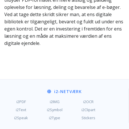
tilbyder PDF-formatet en mere alsidig og pålidelig
oplevelse for læsning, deling og bevarelse af e-bøger.
Ved at tage dette skridt sikrer man, at ens digitale
bibliotek er tilgængeligt, bevaret og fuldt ud under ens
egen kontrol. Det er en investering i fremtiden for ens
læsning og en måde at maksimere værdien af ens
digitale ejendele.
i2
-NETVÆRK
i2PDF
i2IMG
i2OCR
i2Text
i2Symbol
i2Clipart
i2Speak
i2Type
Stickers