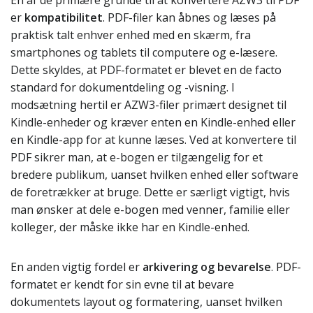
En af de primære grunde til at konvertere AZW3 til PDF
er
kompatibilitet
. PDF-filer kan åbnes og læses på
praktisk talt enhver enhed med en skærm, fra
smartphones og tablets til computere og e-læsere.
Dette skyldes, at PDF-formatet er blevet en de facto
standard for dokumentdeling og -visning. I
modsætning hertil er AZW3-filer primært designet til
Kindle-enheder og kræver enten en Kindle-enhed eller
en Kindle-app for at kunne læses. Ved at konvertere til
PDF sikrer man, at e-bogen er tilgængelig for et
bredere publikum, uanset hvilken enhed eller software
de foretrækker at bruge. Dette er særligt vigtigt, hvis
man ønsker at dele e-bogen med venner, familie eller
kolleger, der måske ikke har en Kindle-enhed.
En anden vigtig fordel er
arkivering og bevarelse
. PDF-
formatet er kendt for sin evne til at bevare
dokumentets layout og formatering, uanset hvilken