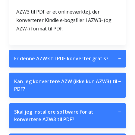
AZW3 til PDF er et onlineværktøj, der
konverterer Kindle e‑bogsfiler i AZW3‑ (og
AZW‑) format til PDF.
Er denne AZW3 til PDF konverter gratis?
−
Kan jeg konvertere AZW (ikke kun AZW3) til
−
PDF?
Skal jeg installere software for at
−
konvertere AZW3 til PDF?