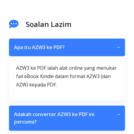
Soalan Lazim
Apa itu AZW3 ke PDF?
−
AZW3 ke PDF ialah alat online yang menukar
fail eBook Kindle dalam format AZW3 (dan
AZW) kepada PDF.
Adakah converter AZW3 ke PDF ini
−
percuma?