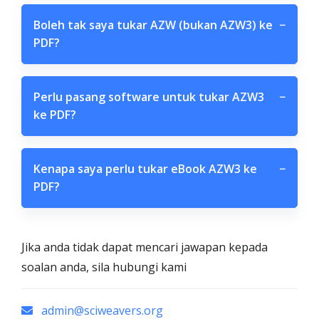
Boleh tak saya tukar AZW (bukan AZW3) ke
−
PDF?
Perlu pasang software untuk tukar AZW3
−
ke PDF?
Kenapa saya perlu tukar eBook AZW3 ke
−
PDF?
Jika anda tidak dapat mencari jawapan kepada
soalan anda, sila hubungi kami
admin@sciweavers.org