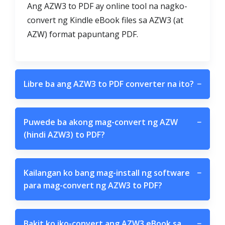
Ang AZW3 to PDF ay online tool na nagko-
convert ng Kindle eBook files sa AZW3 (at
AZW) format papuntang PDF.
Libre ba ang AZW3 to PDF converter na ito?
−
Puwede ba akong mag-convert ng AZW
−
(hindi AZW3) to PDF?
Kailangan ko bang mag-install ng software
−
para mag-convert ng AZW3 to PDF?
Bakit ko iko-convert ang AZW3 eBook sa
−