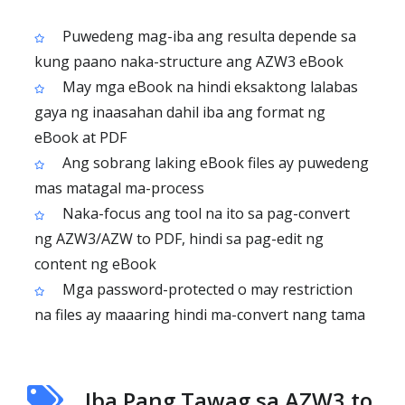
Puwedeng mag-iba ang resulta depende sa
kung paano naka-structure ang AZW3 eBook
May mga eBook na hindi eksaktong lalabas
gaya ng inaasahan dahil iba ang format ng
eBook at PDF
Ang sobrang laking eBook files ay puwedeng
mas matagal ma-process
Naka-focus ang tool na ito sa pag-convert
ng AZW3/AZW to PDF, hindi sa pag-edit ng
content ng eBook
Mga password-protected o may restriction
na files ay maaaring hindi ma-convert nang tama
Iba Pang Tawag sa AZW3 to