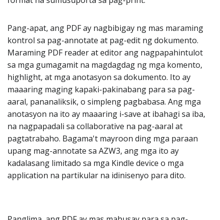
format na sumusuporta sa pag-print.
Pang-apat, ang PDF ay nagbibigay ng mas maraming
kontrol sa pag-annotate at pag-edit ng dokumento.
Maraming PDF reader at editor ang nagpapahintulot
sa mga gumagamit na magdagdag ng mga komento,
highlight, at mga anotasyon sa dokumento. Ito ay
maaaring maging kapaki-pakinabang para sa pag-
aaral, pananaliksik, o simpleng pagbabasa. Ang mga
anotasyon na ito ay maaaring i-save at ibahagi sa iba,
na nagpapadali sa collaborative na pag-aaral at
pagtatrabaho. Bagama't mayroon ding mga paraan
upang mag-annotate sa AZW3, ang mga ito ay
kadalasang limitado sa mga Kindle device o mga
application na partikular na idinisenyo para dito.
Panglima, ang PDF ay mas mahusay para sa pag-