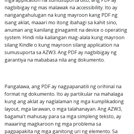
mga application na sumusuporta dito, ang PDF ay
nagbibigay ng mas malawak na accessibility. Ito ay
nangangahulugan na kung mayroon kang PDF ng
isang aklat, maaari mo itong ibahagi sa kahit sino,
anuman ang kanilang ginagamit na device o operating
system. Hindi nila kailangan mag-alala kung mayroon
silang Kindle o kung mayroon silang application na
sumusuporta sa AZW3. Ang PDF ay nagbibigay ng
garantiya na mababasa nila ang dokumento.
Pangalawa, ang PDF ay nagpapanatili ng orihinal na
format ng dokumento. Ito ay partikular na mahalaga
kung ang aklat ay naglalaman ng mga kumplikadong
layout, mga larawan, o mga talahanayan. Ang AZW3,
bagama't mahusay para sa mga simpleng teksto, ay
maaaring magkaroon ng mga problema sa
pagpapakita ng mga ganitong uri ng elemento. Sa