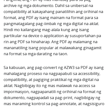
archive ng mga dokumento. Dahil sa unibersal na
compatibility at kakayahang panatilihin ang orihinal na
format, ang PDF ay isang mainam na format para sa
pangmatagalang pag-iimbak ng mga digital na aklat.
Hindi mo kailangang mag-alala kung ang isang
partikular na device o application ay susuportahan pa
rin ang PDF sa hinaharap. Ang PDF ay malamang na
mananatiling isang popular at malawakang ginagamit
na format sa mga darating na taon.
Sa kabuuan, ang pag-convert ng AZW3 sa PDF ay isang
mahalagang proseso na nagpapabuti sa accessibility,
compatibility, at pagiging praktikal ng mga digital na
aklat. Nagbibigay ito ng mas malawak na access sa
impormasyon, nagpapanatili ng orihinal na format ng
dokumento, nagpapadali sa pag-print, nagbibigay ng
mas maraming kontrol sa pag-annotate, at nagsisiguro