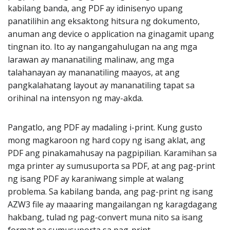
kabilang banda, ang PDF ay idinisenyo upang
panatilihin ang eksaktong hitsura ng dokumento,
anuman ang device o application na ginagamit upang
tingnan ito. Ito ay nangangahulugan na ang mga
larawan ay mananatiling malinaw, ang mga
talahanayan ay mananatiling maayos, at ang
pangkalahatang layout ay mananatiling tapat sa
orihinal na intensyon ng may-akda.
Pangatlo, ang PDF ay madaling i-print. Kung gusto
mong magkaroon ng hard copy ng isang aklat, ang
PDF ang pinakamahusay na pagpipilian. Karamihan sa
mga printer ay sumusuporta sa PDF, at ang pag-print
ng isang PDF ay karaniwang simple at walang
problema. Sa kabilang banda, ang pag-print ng isang
AZW3 file ay maaaring mangailangan ng karagdagang
hakbang, tulad ng pag-convert muna nito sa isang