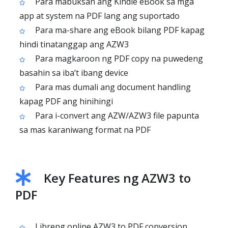
Para mabuksan ang Kindle eBook sa mga
app at system na PDF lang ang suportado
Para ma-share ang eBook bilang PDF kapag
hindi tinatanggap ang AZW3
Para magkaroon ng PDF copy na puwedeng
basahin sa iba’t ibang device
Para mas dumali ang document handling
kapag PDF ang hinihingi
Para i-convert ang AZW/AZW3 file papunta
sa mas karaniwang format na PDF
Key Features ng AZW3 to
PDF
Libreng online AZW3 to PDF conversion