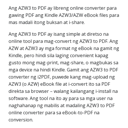
Ang AZW3 to PDF ay libreng online converter para
gawing PDF ang Kindle AZW3/AZW eBook files para
mas madali itong buksan at i-share.
Ang AZW3 to PDF ay isang simple at diretso na
online tool para mag-convert ng AZW3 to PDF. Ang
AZW at AZW3 ay mga format ng eBook na gamit ng
Kindle, pero hindi sila laging convenient kapag
gusto mong mag-print, mag-share, o magbukas sa
mga device na hindi Kindle. Gamit ang AZW3 to PDF
converter ng i2PDF, puwede kang mag-upload ng
AZW3 (o AZW) eBook file at i-convert ito sa PDF
direkta sa browser – walang kailangang i-install na
software. Ang tool na ito ay para sa mga user na
naghahanap ng mabilis at madaling AZW3 to PDF
online converter para sa eBook-to-PDF na
conversion.