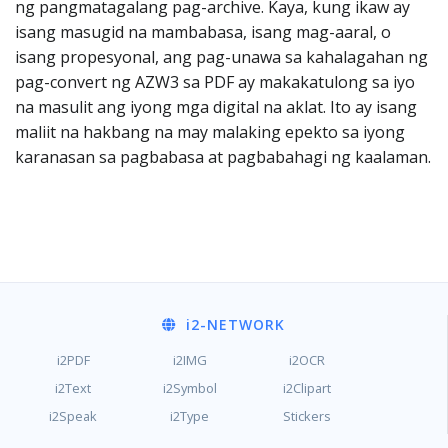
ng pangmatagalang pag-archive. Kaya, kung ikaw ay
isang masugid na mambabasa, isang mag-aaral, o
isang propesyonal, ang pag-unawa sa kahalagahan ng
pag-convert ng AZW3 sa PDF ay makakatulong sa iyo
na masulit ang iyong mga digital na aklat. Ito ay isang
maliit na hakbang na may malaking epekto sa iyong
karanasan sa pagbabasa at pagbabahagi ng kaalaman.
i2
-NETWORK
i2PDF
i2IMG
i2OCR
i2Text
i2Symbol
i2Clipart
i2Speak
i2Type
Stickers