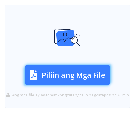
Piliin ang Mga File
Ang mga file ay awtomatikong tatanggalin pagkatapos ng 30 min