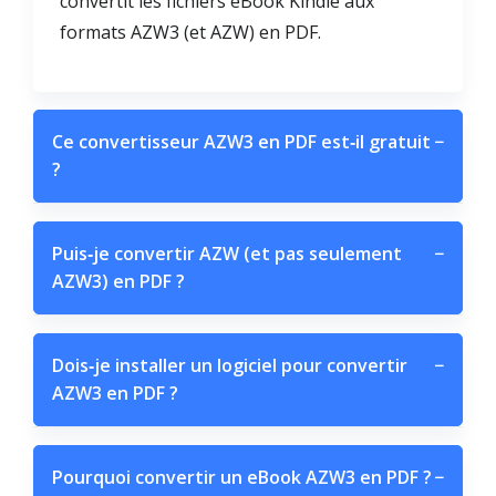
convertit les fichiers eBook Kindle aux
formats AZW3 (et AZW) en PDF.
Ce convertisseur AZW3 en PDF est‑il gratuit
−
?
Puis‑je convertir AZW (et pas seulement
−
AZW3) en PDF ?
Dois‑je installer un logiciel pour convertir
−
AZW3 en PDF ?
Pourquoi convertir un eBook AZW3 en PDF ?
−