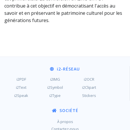
contribue à cet objectif en démocratisant l'accès au
savoir et en préservant le patrimoine culturel pour les
générations futures.
i2
-RÉSEAU
i2PDF
i2IMG
i2OCR
i2Text
i2Symbol
i2Clipart
i2Speak
i2Type
Stickers
SOCIÉTÉ
À propos
Contactez-nous