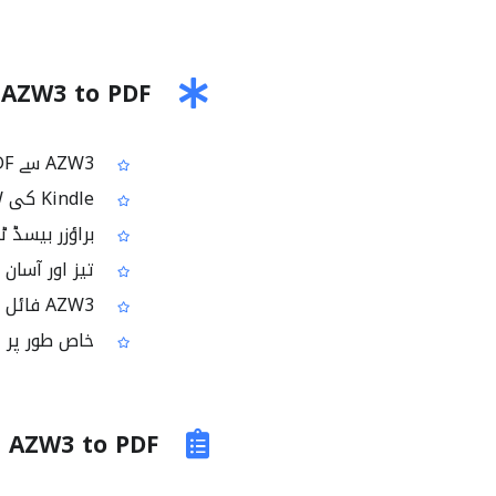
AZW3 to PDF کی اہم فیچرز
AZW3 سے PDF میں فری آن لائن کنورژن
Kindle کی AZW3/AZW ای بک فائلوں کو PDF میں تبدیل کرتا ہے
براؤزر بیسڈ 
تیز اور آسان 
AZW3 فائل کو PDF میں بدلنے کی ہر قسم کی ضرورت کے لیے مفید
خاص طور پر ای بک سے PDF کنورژن 
AZW3 to PDF کے عام استعمال