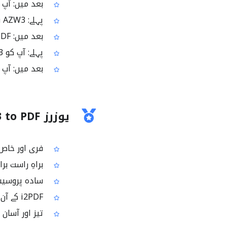
بعد میں: آپ کے پاس PDF ورژن ہے جو تقریباً 
پہلے: AZW3 فائل شیئر کرنا لینے والے کے لیے مشکل ہو سکتا ہے
بعد میں: PDF شیئر کرنا زیادہ تر ورک فلو میں کافی آسان ہوتا ہے
پہلے: آپ کو AZW3 سے PDF میں بدلنے کا کوئی طریقہ چاہیے
بعد میں: آپ کی AZW3 فائل PDF میں کنورٹ ہو کر ڈاؤن ل
یوزرز AZW3 to PDF پر کیوں بھروسہ کرتے ہیں؟
فری اور خاص طور پر AZW3 سے PDF کے لیے ب
براہِ راست برا
سادہ پروسیس جو صرف AZW/AZW3 کو PDF 
i2PDF کے آن لائن PDF ٹولز کے سوٹ کا حصہ
تیز اور آسان 