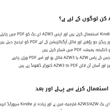
؟
 جو پڑھنے اور فائل آرگنائزیشن کے لیے PDF کو ترجیح دیتے ہیں
میشہ PDF میں شیئر کرتے ہیں
 فائل ہو اور اسے PDF ورژن چاہیے
 لائن AZW3 to PDF کنورٹر ڈھونڈ رہے ہیں
Kindl سپورٹڈ ایپس تک محدود ہے