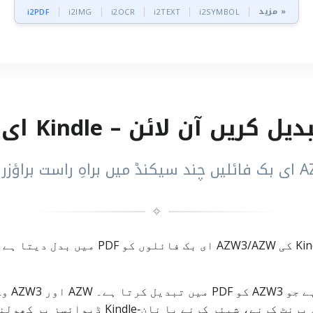
مزید »
i2PDF
i2IMG
i2OCR
i2TEXT
i2SYMBOL
✧
AZW3 to PDF ایک فری آن لائن ٹول ہے جو e