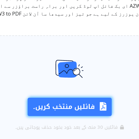
فائلیں منتخب کریں۔
فائلیں 30 منٹ کے بعد خود بخود حذف ہوجاتی ہیں۔