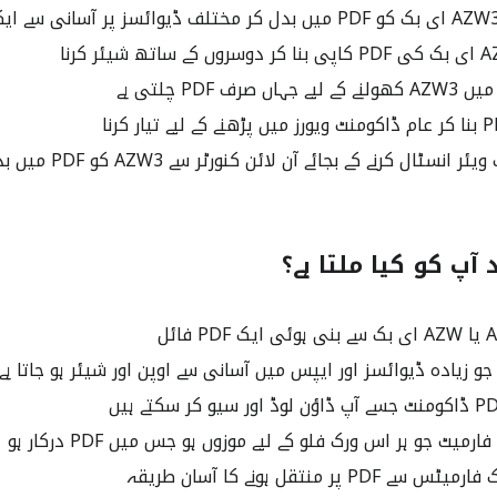
صرف PDF چلتی ہے
ٹال کرنے کے بجائے آن لائن کنورٹر سے AZW3 کو PDF میں بدلنا چاہیں
 آپ کو کیا ملتا ہے؟
و زیادہ ڈیوائسز اور ایپس میں آسانی سے اوپن اور شیئر ہو جاتا ہے
میٹ جو ہر اس ورک فلو کے لیے موزوں ہو جس میں PDF درکار ہو