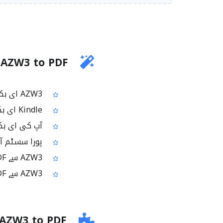
AZW3 to PDF کیا کرتا ہے؟
AZW3 ای بک فائلوں کو PDF فارمیٹ میں تبدیل کرتا ہے
Kindle ای بک فارمیٹس جیسے AZW اور AZW3 کو سپورٹ کرتا ہے
آپ کی ای بک کی PDF کاپی بناتا ہے تاکہ دیکھنا ا
پورا سسٹم آن 
AZW3 سے PDF میں فائل ٹائپ تیزی سے تبدیل کرنے میں مدد کرتا ہے
AZW3 سے PDF کنورژن کا سیدھا اور آسان ورک فلو فراہم کرتا ہے
AZW3 to PDF استعمال کرنے کا طریقہ