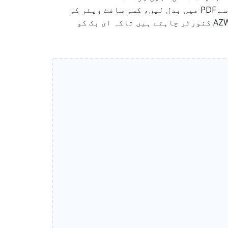
to PDF کنورٹر کے ساتھ آپ اپنی AZW3 یا AZW ای بک فائل اپ لوڈ کریں اور براہِ راست براؤزر سے اسے PDF میں بدل لیں، کسی سافٹ ویئر کی
انسٹالیشن کے بغیر۔ یہ ٹول خاص طور پر ان یوزرز کے لیے ہے جو تیز اور سیدھا سا آن لائن AZW3 to PDF کنورٹر چاہتے ہیں تاکہ ای بک کو