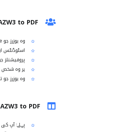
AZW3 to PDF کن لوگوں کے لیے ہے
وہ یوزرز جو Kindle استعمال کرتے ہیں اور اپنی AZW3 ای بک کو PDF میں چاہتے ہیں
اسٹوڈنٹس اور ریڈرز
پروفیشنلز جو کنٹینٹ ہ
ہر وہ شخص جس کے پاس AZW یا AZW3
وہ یوزرز جو تیز اور آسان آن
AZW3 to PDF استعمال کرنے سے پہلے اور بعد
پہلے: آپ کی ای بک AZW3/AZW فارمیٹ میں ہے اور زیادہ تر e