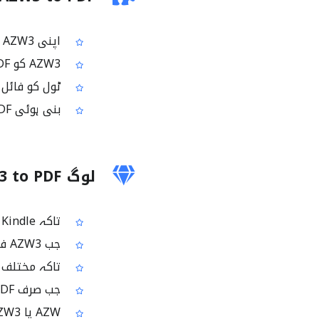
اپنی AZW3 یا AZW ای بک فائل اپ لوڈ کریں
AZW3 کو PDF میں تبدیل کرنے کا پروسیس اسٹارٹ کریں
ٹول کو فائل پ
بنی ہوئی PDF فائل ڈاؤن لوڈ کریں
لوگ AZW3 to PDF کیوں استعمال کرتے ہیں؟
تاکہ Kindle ای بک کو ایسی ایپس اور سسٹمز میں کھول سکیں جو صرف PDF سپورٹ کرتے ہیں
جب AZW3 فارمیٹ سپورٹ نہ ہو تو ای بک کو PDF کے طور پر شیئر کرنے کے لیے
تاکہ مختلف ڈیوائسز 
جب صرف PDF فائل قبول ہو تو ڈاکومنٹس کے ساتھ کام آسان بنانے کے لیے
AZW یا AZW3 فائل کو زیادہ عام استعمال ہونے والے فارمیٹ یعنی PDF میں بدلنے کے لیے