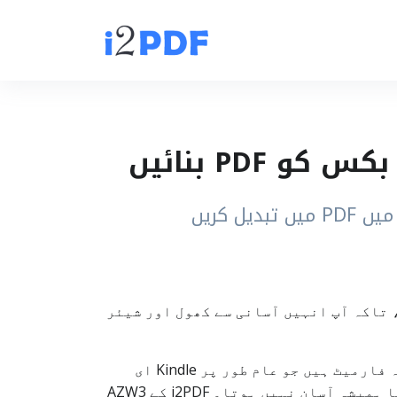
Kindl کی AZW3/AZW ای بک فائلوں کو PDF میں بدل دیتا ہے، تاکہ آپ انہیں آسانی سے کھول اور شیئر
AZW3 to PDF ایک سادہ سا آن لائن کنورٹر ہے جو AZW3 کو PDF میں تبدیل کرتا ہے۔ AZW اور AZW3 وہ فارمیٹ ہیں جو عام طور پر Kindle ای
ریڈر میں استعمال ہوتے ہیں، لیکن انہیں پرنٹ کرنے، شیئر کرنے یا نان‑Kindle ڈیوائسز پر کھولنا ہمیشہ آسان نہیں ہوتا۔ i2PDF کے AZW3