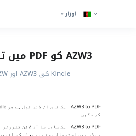
اوزار
AZW3 کو PDF میں تبدیل کریں آن لائن – Kindle ای بکس کو PDF بنائیں
Kindle کی AZW3 اور AZW ای بک فائلیں چند سیکنڈ میں براہِ راست براؤزر میں PDF میں تبدیل کریں
کر سکیں۔