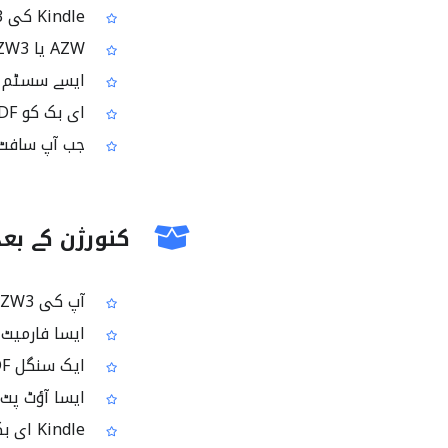
Kindle کی AZW3 ای بک کو PDF میں بدل کر مختلف ڈیوائسز پر آسانی سے ایکسیس کرنا
AZW یا AZW3 ای بک کی PDF کاپی بنا کر دوسروں کے ساتھ شیئر کرنا
ایسے سسٹم میں AZW3 کھولنے کے لیے جہاں 
ای بک کو PDF بنا کر عام ڈاکومنٹ ویورز میں پڑھنے کے لیے تیار کرنا
جب آپ سافٹ ویئر انس
کنورژن کے بعد
آپ کی AZW3 یا AZW ای بک سے بنی ہوئی ایک PDF فائل
ایسا فارمیٹ ج
ایک سنگل PDF ڈاکومنٹ جسے آپ ڈاؤن لوڈ اور سیو کر سکتے ہیں
ایسا آؤٹ پٹ فار
Kindle ای بک فارمیٹس سے PDF پر منتقل ہونے کا آسان طریقہ