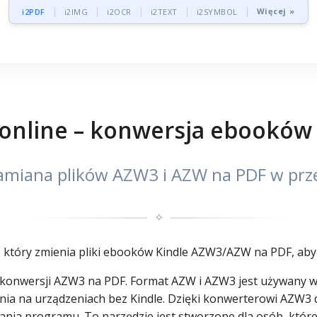
Więcej »
i2PDF
i2IMG
i2OCR
i2TEXT
i2SYMBOL
online – konwersja ebooków 
amiana plików AZW3 i AZW na PDF w prz
✧
tóry zmienia pliki ebooków Kindle AZW3/AZW na PDF, aby ła
 konwersji AZW3 na PDF. Format AZW i AZW3 jest używany w 
ania na urządzeniach bez Kindle. Dzięki konwerterowi AZW3
wania programu. To narzędzie jest stworzone dla osób, któr