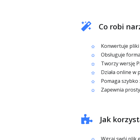
Co robi na
Konwertuje plik
Obsługuje format
Tworzy wersję PD
Działa online w 
Pomaga szybko z
Zapewnia prosty
Jak korzys
Wgraj swój plik