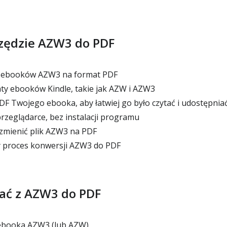
rzędzie AZW3 do PDF
i ebooków AZW3 na format PDF
y ebooków Kindle, takie jak AZW i AZW3
F Twojego ebooka, aby łatwiej go było czytać i udostępnia
przeglądarce, bez instalacji programu
mienić plik AZW3 na PDF
 proces konwersji AZW3 do PDF
tać z AZW3 do PDF
 ebooka AZW3 (lub AZW)