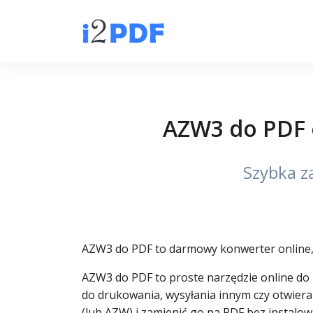
AZW3 do PDF 
Szybka z
AZW3 do PDF to darmowy konwerter online, k
AZW3 do PDF to proste narzędzie online do
do drukowania, wysyłania innym czy otwier
(lub AZW) i zamienić go na PDF bez instalo