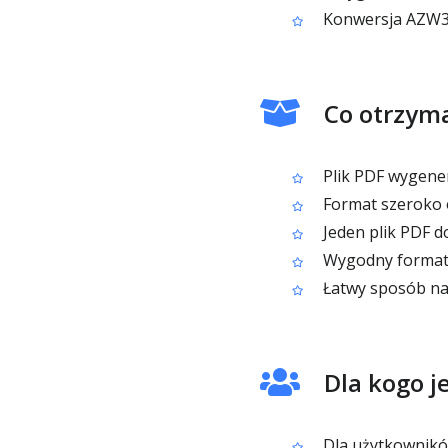
Konwersja AZW3 
Co otrzyma
Plik PDF wygene
Format szeroko o
Jeden plik PDF d
Wygodny format 
Łatwy sposób na
Dla kogo j
Dla użytkownikó