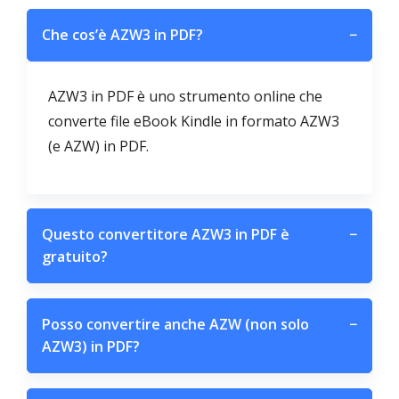
Che cos’è AZW3 in PDF?
−
AZW3 in PDF è uno strumento online che
converte file eBook Kindle in formato AZW3
(e AZW) in PDF.
Questo convertitore AZW3 in PDF è
−
gratuito?
Posso convertire anche AZW (non solo
−
AZW3) in PDF?