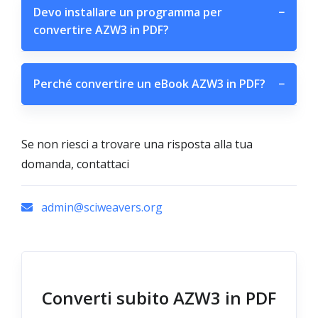
Devo installare un programma per
−
convertire AZW3 in PDF?
Perché convertire un eBook AZW3 in PDF?
−
Se non riesci a trovare una risposta alla tua
domanda, contattaci
admin@sciweavers.org
Converti subito AZW3 in PDF