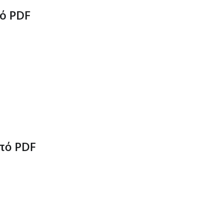
ό PDF
πό PDF