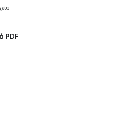
χεία
ό PDF