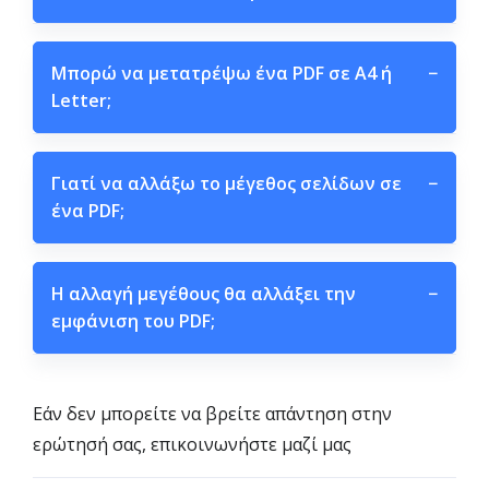
Μπορώ να μετατρέψω ένα PDF σε A4 ή
−
Letter;
Γιατί να αλλάξω το μέγεθος σελίδων σε
−
ένα PDF;
Η αλλαγή μεγέθους θα αλλάξει την
−
εμφάνιση του PDF;
Εάν δεν μπορείτε να βρείτε απάντηση στην
ερώτησή σας, επικοινωνήστε μαζί μας