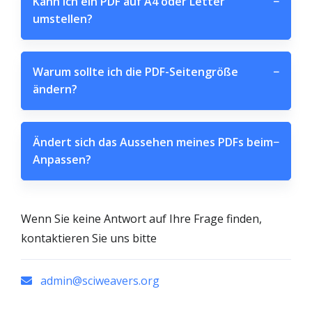
Kann ich ein PDF auf A4 oder Letter
−
umstellen?
Warum sollte ich die PDF-Seitengröße
−
ändern?
Ändert sich das Aussehen meines PDFs beim
−
Anpassen?
Wenn Sie keine Antwort auf Ihre Frage finden,
kontaktieren Sie uns bitte
admin@sciweavers.org