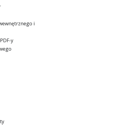
r
 wewnętrznego i
 PDF-y
owego
ty