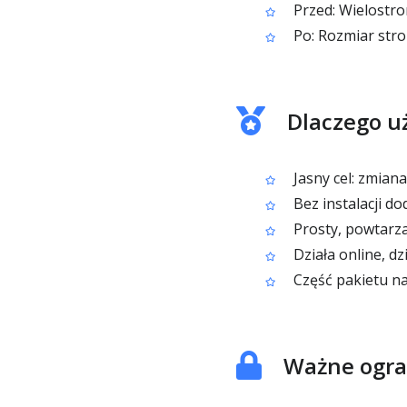
Przed: Wielostr
Po: Rozmiar stron
Dlaczego u
Jasny cel: zmian
Bez instalacji 
Prosty, powtarza
Działa online, d
Część pakietu na
Ważne ogra