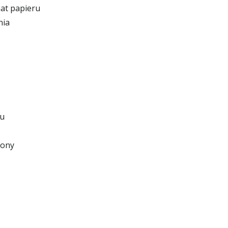
at papieru
nia
ru
rony