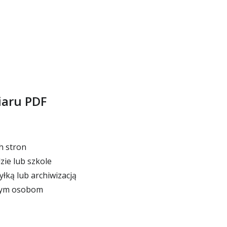
iaru PDF
h stron
ie lub szkole
yłką lub archiwizacją
nym osobom