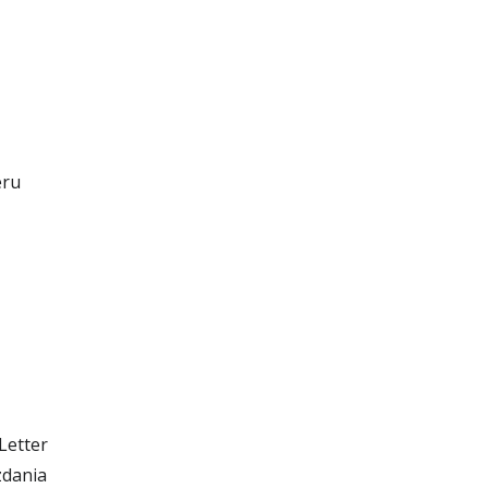
eru
Letter
zdania