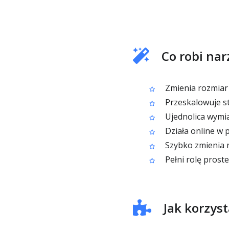
Co robi na
Zmienia rozmiar 
Przeskalowuje st
Ujednolica wymi
Działa online w 
Szybko zmienia r
Pełni rolę pros
Jak korzys