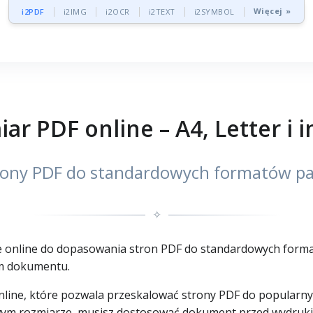
Więcej »
i2PDF
i2IMG
i2OCR
i2TEXT
i2SYMBOL
ar PDF online – A4, Letter i 
trony PDF do standardowych formatów pa
✧
online do dopasowania stron PDF do standardowych formatów
em dokumentu.
line, które pozwala przeskalować strony PDF do popularnych
owym rozmiarze, musisz dostosować dokument przed wydrukie