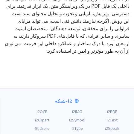
داخلی یک فایل PDF در یک ویرایشگر متن، یک ابزار قدرتمند برای
دسترسی، ویرایش، بازیابی و تجزیه و تحلیل محتوای سند است.
این روش، اگرچه نیازمند دانش فنی است، می تواند مزایای
فراوانی را برای محققان، توسعه دهندگان، متخصصان امنیت
سایبری و سایر افرادی که با فایل های PDF سروکار دارند، به
ارمغان آورد. با درک ساختار و عملکرد داخلی این فرمت، می توان
از آن به طور موثرتر و ایمن تر استفاده کرد.
i2
-شبکه
i2OCR
i2IMG
i2PDF
i2Clipart
i2Symbol
i2Text
Stickers
i2Type
i2Speak