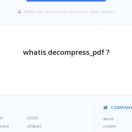
Файлы автоматически удаляются через 30 мин.
whatis decompress_pdf ?
COMPAN
MG
i2OCR
about
ymbol
i2Clipart
contact