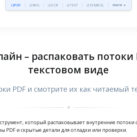
more »
i2PDF
i2IMG
i2OCR
i2TEXT
i2SYMBOL
лайн – распаковать потоки 
текстовом виде
ки PDF и смотрите их как читаемый т
✧
нструмент, который распаковывает внутренние потоки 
ры PDF и скрытые детали для отладки или проверки.