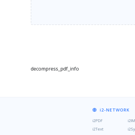
decompress_pdf_info
i2
-NETWORK
i2PDF
i2I
i2Text
i2S