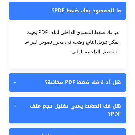
ما المقصود بفك ضغط PDF؟
−
هو فك ضغط المحتوى الداخلي لملف PDF بحيث
يمكن تنزيل الناتج وفتحه في محرر نصوص لقراءة
التفاصيل الداخلية للملف.
هل أداة فك ضغط PDF مجانية؟
−
هل فك الضغط يعني تقليل حجم ملف
−
PDF؟