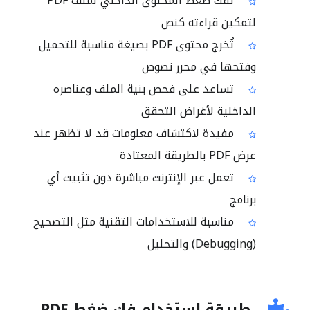
تفك ضغط المحتوى الداخلي لملف PDF
لتمكين قراءته كنص
تُخرج محتوى PDF بصيغة مناسبة للتحميل
وفتحها في محرر نصوص
تساعد على فحص بنية الملف وعناصره
الداخلية لأغراض التحقق
مفيدة لاكتشاف معلومات قد لا تظهر عند
عرض PDF بالطريقة المعتادة
تعمل عبر الإنترنت مباشرة دون تثبيت أي
برنامج
مناسبة للاستخدامات التقنية مثل التصحيح
(Debugging) والتحليل
طريقة استخدام فك ضغط PDF