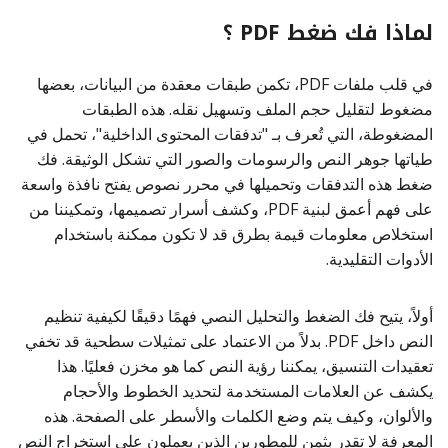
لماذا فك ضغط PDF ؟
في قلب ملفات PDF، تكمن طبقات معقدة من البيانات، بعضها
مضغوط لتقليل حجم الملف وتسهيل نقله. هذه الطبقات
المضغوطة، التي تُعرف بـ "تدفقات المحتوى الداخلية"، تحمل في
طياتها جوهر النص والرسومات والصور التي تشكل الوثيقة. فك
ضغط هذه التدفقات وتحميلها في محرر نصوص يفتح نافذة واسعة
على فهم أعمق لبنية PDF، وكشف أسرار تصميمها، وتمكيننا من
استخلاص معلومات قيمة بطرق قد لا تكون ممكنة باستخدام
الأدوات التقليدية.
أولاً، يتيح فك الضغط والتحليل النصي فهمًا دقيقًا لكيفية تنظيم
النص داخل PDF. بدلاً من الاعتماد على تمثيلات سطحية قد تخفي
تعقيدات التنسيق، يمكننا رؤية النص كما هو مخزن فعليًا. هذا
يكشف عن العلامات المستخدمة لتحديد الخطوط والأحجام
والألوان، وكيف يتم وضع الكلمات والأسطر على الصفحة. هذه
المعرفة لا تقدر بثمن للمطورين الذين يعملون على استخراج النص