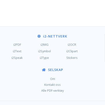
i2
-NETTVERK
i2PDF
i2IMG
i2OCR
i2Text
i2Symbol
i2Clipart
i2Speak
i2Type
Stickers
SELSKAP
Om
Kontakt oss
Alle PDF-verktøy