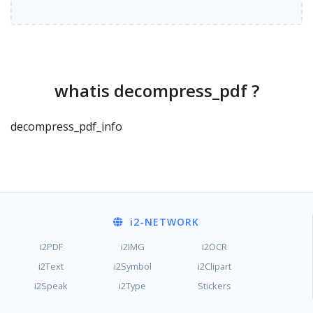
whatis decompress_pdf ?
decompress_pdf_info
i2
-NETWORK
i2PDF
i2IMG
i2OCR
i2Text
i2Symbol
i2Clipart
i2Speak
i2Type
Stickers