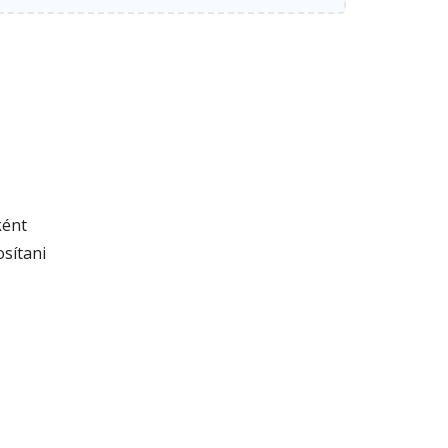
ként
sítani