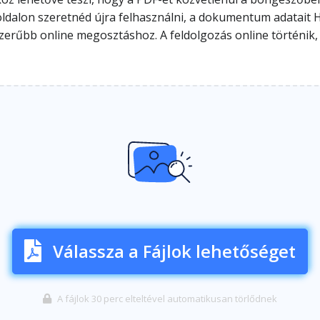
oldalon szeretnéd újra felhasználni, a dokumentum adatai
zerűbb online megosztáshoz. A feldolgozás online történik, 
Válassza a Fájlok lehetőséget
A fájlok 30 perc elteltével automatikusan törlődnek