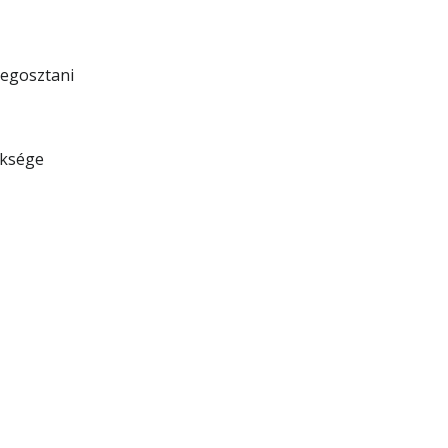
egosztani
üksége