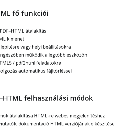
TML fő funkciói
 PDF–HTML átalakítás
ML kimenet
epítésre vagy helyi beállításokra
öngészőben működik a legtöbb eszközön
ML5 / pdf2html feladatokra
olgozás automatikus fájltörléssel
F–HTML felhasználási módok
k átalakítása HTML-re webes megjelenítéshez
mutatók, dokumentáció HTML verziójának elkészítése