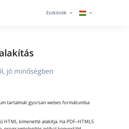
Eszközök
alakítás
ől, jó minőségben
ntum tartalmát gyorsan webes formátumba
gű HTML kimenetté alakítja. Ha PDF–HTML5
n, programtelepítés nélkül konvertáld