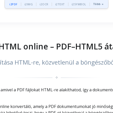
Több »
i2PDF
i2IMG
i2OCR
i2TEXT
i2SYMBOL
HTML online – PDF–HTML5 át
ítása HTML-re, közvetlenül a böngészőb
✧
 amivel a PDF fájlokat HTML-re alakíthatod, így a dokume
nline konvertáló, amely a PDF dokumentumokat jó minősé
köz lehetővé teszi, hogy a PDF-et közvetlenül a böngészőbe