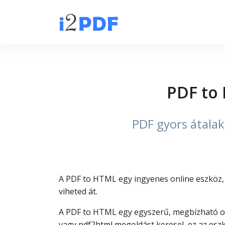
PDF to 
PDF gyors átalak
A PDF to HTML egy ingyenes online eszköz,
viheted át.
A PDF to HTML egy egyszerű, megbízható o
vagy pdf2html megoldást keresel, ez az esz