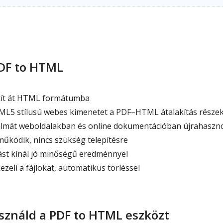
PDF to HTML
akít át HTML formátumba
L5 stílusú webes kimenetet a PDF–HTML átalakítás része
almát weboldalakban és online dokumentációban újrahaszno
működik, nincs szükség telepítésre
st kínál jó minőségű eredménnyel
eli a fájlokat, automatikus törléssel
ználd a PDF to HTML eszközt