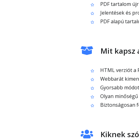
PDF tartalom újr
Jelentések és pr
PDF alapú tarta
Mit kapsz 
HTML verziót a 
Webbarát kimenet
Gyorsabb módot
Olyan minőségű k
Biztonságosan fe
Kiknek szó