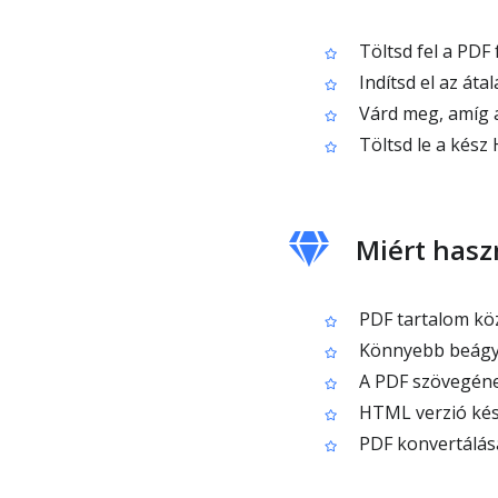
Töltsd fel a PDF 
Indítsd el az áta
Várd meg, amíg 
Töltsd le a kész 
Miért hasz
PDF tartalom kö
Könnyebb beágy
A PDF szövegének
HTML verzió kész
PDF konvertálás