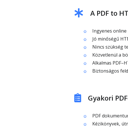
A PDF to H
Ingyenes online
Jó minőségű HT
Nincs szükség tel
Közvetlenül a b
Alkalmas PDF–HT
Biztonságos feld
Gyakori PD
PDF dokumentumo
Kézikönyvek, út