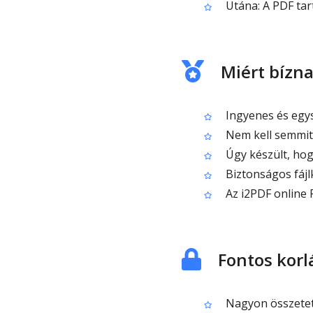
Utána: A PDF ta
Miért bízn
Ingyenes és egys
Nem kell semmit 
Úgy készült, ho
Biztonságos fájl
Az i2PDF online 
Fontos korl
Nagyon összetet