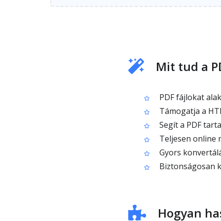
Mit tud a 
PDF fájlokat al
Támogatja a HTM
Segít a PDF tart
Teljesen online 
Gyors konvertálá
Biztonságosan kez
Hogyan has