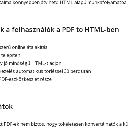
rtalma könnyebben átvihető HTML alapú munkafolyamatba
ak a felhasználók a PDF to HTML-ben
zerű online átalakítás
telepíteni
gy jó minőségű HTML-t adjon
kezelés automatikus törléssel 30 perc után
PDF-eszközkészlet része
átok
t PDF-ek nem biztos, hogy tökéletesen konvertálhatók a k