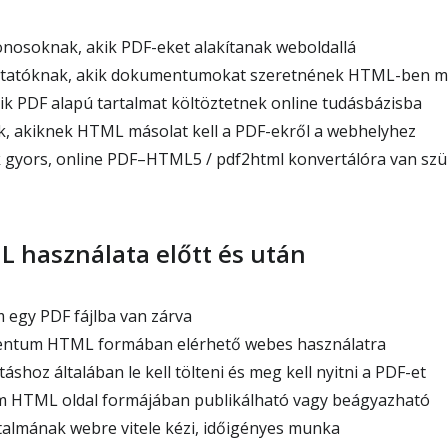
nosoknak, akik PDF-eket alakítanak weboldallá
tatóknak, akik dokumentumokat szeretnének HTML-ben m
k PDF alapú tartalmat költöztetnek online tudásbázisba
, akiknek HTML másolat kell a PDF-ekről a webhelyhez
 gyors, online PDF–HTML5 / pdf2html konvertálóra van sz
L használata előtt és után
m egy PDF fájlba van zárva
ntum HTML formában elérhető webes használatra
áshoz általában le kell tölteni és meg kell nyitni a PDF-et
om HTML oldal formájában publikálható vagy beágyazható
rtalmának webre vitele kézi, időigényes munka