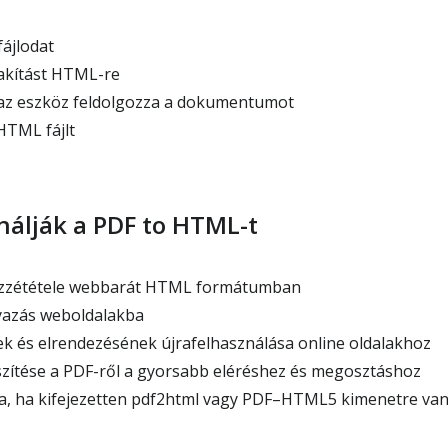
fájlodat
lakítást HTML-re
az eszköz feldolgozza a dokumentumot
HTML fájlt
nálják a PDF to HTML-t
zzététele webbarát HTML formátumban
azás weboldalakba
 és elrendezésének újrafelhasználása online oldalakhoz
ítése a PDF-ről a gyorsabb eléréshez és megosztáshoz
a, ha kifejezetten pdf2html vagy PDF–HTML5 kimenetre va