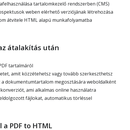
afelhasználása tartalomkezelő rendszerben (CMS)
ospektusok weben elérhető verziójának létrehozása
lom átvitele HTML alapú munkafolyamatba
az átalakítás után
PDF tartalmáról
et, amit közzétehetsz vagy tovább szerkeszthetsz
 a dokumentumtartalom megosztására weboldalként
onverziót, ami alkalmas online használatra
ldolgozott fájlokat, automatikus törléssel
l a PDF to HTML