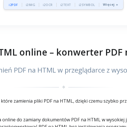
Więcej »
i2PDF
i2IMG
i2OCR
i2TEXT
i2SYMBOL
TML online – konwerter PDF
ień PDF na HTML w przeglądarce z wyso
✧
które zamienia pliki PDF na HTML, dzięki czemu szybko pr
 online do zamiany dokumentów PDF na HTML w wysokiej jak
 przekonwertować PDF na HTML bez instalowania programu,