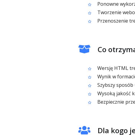
Ponowne wykorzy
Tworzenie webow
Przenoszenie tr
Co otrzyma
Wersję HTML tre
Wynik w formacie
Szybszy sposób u
Wysoką jakość ko
Bezpiecznie prz
Dla kogo j