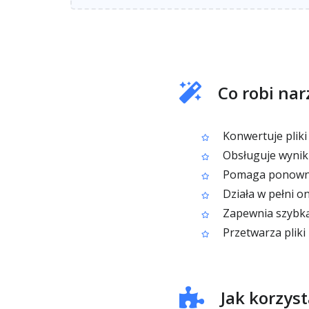
Co robi na
Konwertuje plik
Obsługuje wynik
Pomaga ponownie 
Działa w pełni o
Zapewnia szybką
Przetwarza plik
Jak korzys