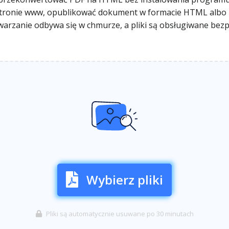
na stronie www, opublikować dokument w formacie HTML alb
twarzanie odbywa się w chmurze, a pliki są obsługiwane bez
Wybierz pliki
Pliki są automatycznie usuwane po 30 minutach