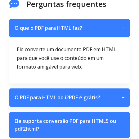
Perguntas frequentes
O que o PDF para HTML faz?
−
Ele converte um documento PDF em HTML
para que você use o conteúdo em um
formato amigável para web.
O PDF para HTML do i2PDF é grátis?
−
Ele suporta conversão PDF para HTML5 ou
−
pdf2html?