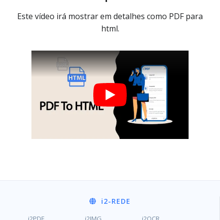
Este vídeo irá mostrar em detalhes como PDF para
html.
i2
-REDE
i2PDF
i2IMG
i2OCR