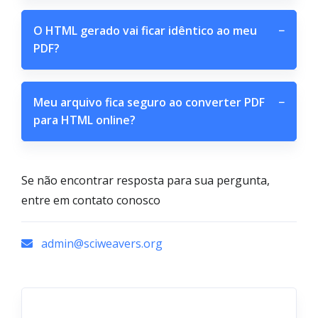
O HTML gerado vai ficar idêntico ao meu
−
PDF?
Meu arquivo fica seguro ao converter PDF
−
para HTML online?
Se não encontrar resposta para sua pergunta,
entre em contato conosco
admin@sciweavers.org