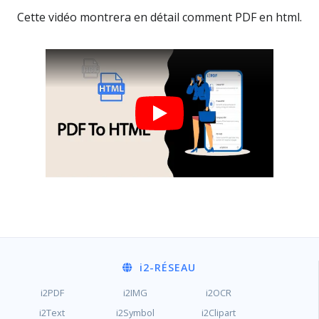
Cette vidéo montrera en détail comment PDF en html.
i2
-RÉSEAU
i2PDF
i2IMG
i2OCR
i2Text
i2Symbol
i2Clipart