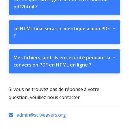
pdf2html ?
Le HTML final sera-t-il identique à mon PDF
−
?
Mes fichiers sont-ils en sécurité pendant la
−
conversion PDF en HTML en ligne ?
Si vous ne trouvez pas de réponse à votre
question, veuillez nous contacter
admin@sciweavers.org