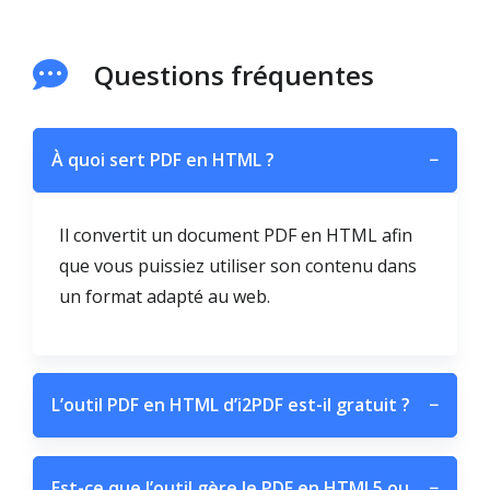
Questions fréquentes
À quoi sert PDF en HTML ?
−
Il convertit un document PDF en HTML afin
que vous puissiez utiliser son contenu dans
un format adapté au web.
L’outil PDF en HTML d’i2PDF est-il gratuit ?
−
Est-ce que l’outil gère le PDF en HTML5 ou
−