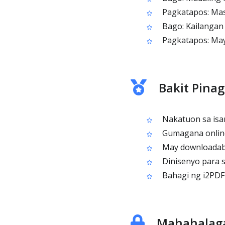
Pagkatapos: Mas 
Bago: Kailangan
Pagkatapos: May
Bakit Pina
Nakatuon sa isan
Gumagana online 
May downloadabl
Dinisenyo para s
Bahagi ng i2PDF n
Mahahalaga