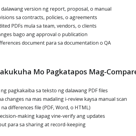
dalawang version ng report, proposal, o manual
sions sa contracts, policies, o agreements
ited PDFs mula sa team, vendors, o clients
nges bago ang approval o publication
ifferences document para sa documentation o QA
akukuha Mo Pagkatapos Mag-Compar
ng pagkakaiba sa teksto ng dalawang PDF files
a changes na mas madaling i-review kaysa manual scan
a differences file (PDF, Word, o HTML)
ecision-making kapag vine-verify ang updates
put para sa sharing at record-keeping