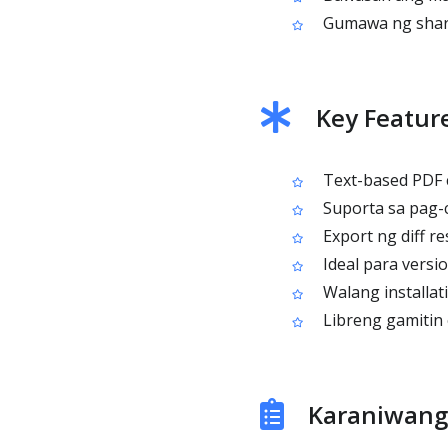
Gumawa ng sharea
Key Featur
Text-based PDF 
Suporta sa pag-c
Export ng diff r
Ideal para versio
Walang installat
Libreng gamitin 
Karaniwang