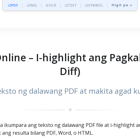
Higit pa »
i2PDF
i2IMG
i2OCR
i2TEXT
i2SYMBOL
line – I-highlight ang Pagk
Diff)
ksto ng dalawang PDF at makita agad 
✧
a ikumpara ang teksto ng dalawang PDF file at i-highlight
 ang resulta bilang PDF, Word, o HTML.