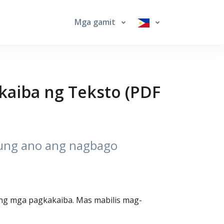
Mga gamit
akaiba ng Teksto (PDF
kung ano ang nagbago
 ang mga pagkakaiba. Mas mabilis mag-