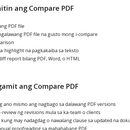
itin ang Compare PDF
ng PDF file
ngalawang PDF file na gusto mong i-compare
arison
a-highlight na pagkakaiba sa teksto
iff report bilang PDF, Word, o HTML
gamit ang Compare PDF
g ano mismo ang nagbago sa dalawang PDF versions
review ng revisions mula sa ka-team o clients
 kung may nadagdag o nawalang clause sa updated na do
nual proofreading sa mahahabang PDF