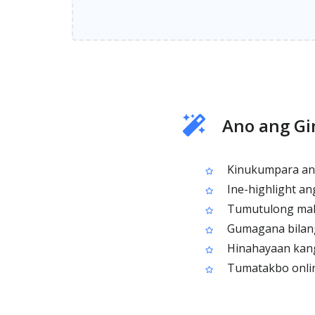
Ano ang G
Kinukumpara ang
Ine-highlight a
Tumutulong maki
Gumagana bilang 
Hinahayaan kang
Tumatakbo online