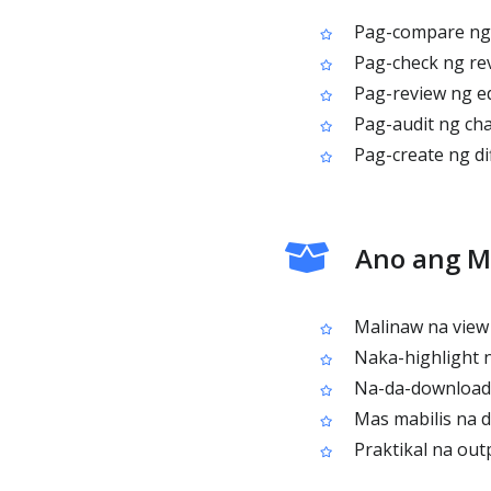
Pag-compare ng 
Pag-check ng revi
Pag-review ng ed
Pag-audit ng cha
Pag-create ng d
Ano ang M
Malinaw na view 
Naka-highlight n
Na-da-download n
Mas mabilis na d
Praktikal na out