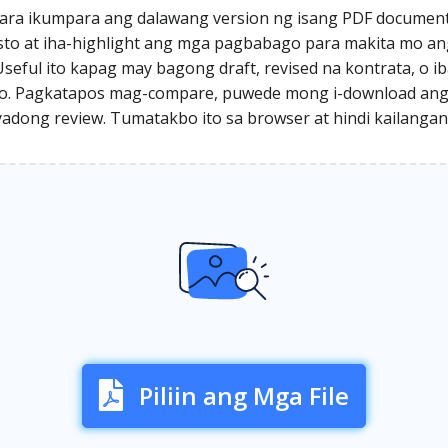
ara ikumpara ang dalawang version ng isang PDF document. 
to at iha-highlight ang mga pagbabago para makita mo ang
eful ito kapag may bagong draft, revised na kontrata, o i
 Pagkatapos mag-compare, puwede mong i-download ang di
adong review. Tumatakbo ito sa browser at hindi kailangan 
Piliin ang Mga File