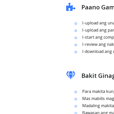
Paano Gam
I-upload ang una
I-upload ang pa
I-start ang comp
I-review ang nak
I-download ang d
Bakit Gina
Para makita kun
Mas mabilis mag-
Madaling makita
Bawasan ang ma