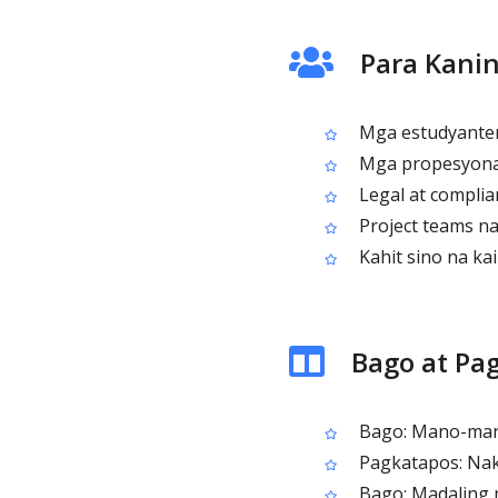
Para Kani
Mga estudyanteng
Mga propesyonal 
Legal at complia
Project teams n
Kahit sino na kai
Bago at Pa
Bago: Mano-mano
Pagkatapos: Naka
Bago: Madaling 