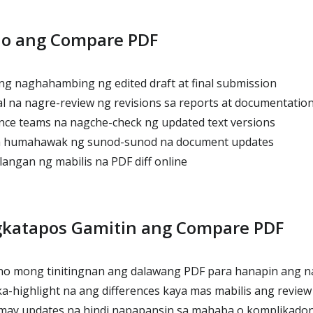
no ang Compare PDF
 naghahambing ng edited draft at final submission
na nagre-review ng revisions sa reports at documentatio
nce teams na nagche-check ng updated text versions
a humahawak ng sunod-sunod na document updates
langan ng mabilis na PDF diff online
gkatapos Gamitin ang Compare PDF
 mong tinitingnan ang dalawang PDF para hanapin ang 
-highlight na ang differences kaya mas mabilis ang review
may updates na hindi napapansin sa mahaba o komplikad