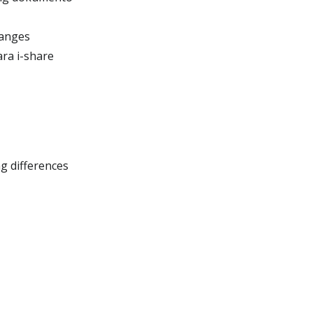
hanges
ra i-share
g differences