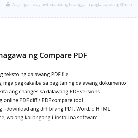
Ang mga file ay awtomatikong tatanggalin pagkatapos ng 30 min
inagawa ng Compare PDF
 teksto ng dalawang PDF file
ng mga pagkakaiba sa pagitan ng dalawang dokumento
ta ang changes sa dalawang PDF versions
online PDF diff / PDF compare tool
 i-download ang diff bilang PDF, Word, o HTML
, walang kailangang i-install na software