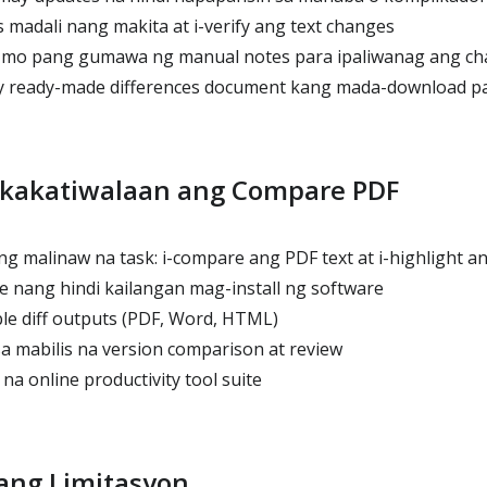
madali nang makita at i-verify ang text changes
 mo pang gumawa ng manual notes para ipaliwanag ang c
 ready-made differences document kang mada-download pa
gkakatiwalaan ang Compare PDF
g malinaw na task: i-compare ang PDF text at i-highlight an
nang hindi kailangan mag-install ng software
e diff outputs (PDF, Word, HTML)
a mabilis na version comparison at review
a online productivity tool suite
ng Limitasyon