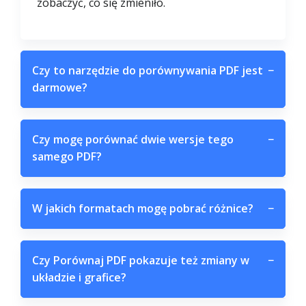
zobaczyć, co się zmieniło.
Czy to narzędzie do porównywania PDF jest
−
darmowe?
Czy mogę porównać dwie wersje tego
−
samego PDF?
W jakich formatach mogę pobrać różnice?
−
Czy Porównaj PDF pokazuje też zmiany w
−
układzie i grafice?