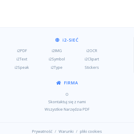
i2
-SIEĆ
i2PDF
i2IMG
i2OCR
i2Text
i2Symbol
i2Clipart
i2Speak
i2Type
Stickers
FIRMA
O
Skontaktuj się z nami
Wszystkie Narzędzia PDF
/
/
Prywatność
Warunki
pliki cookies