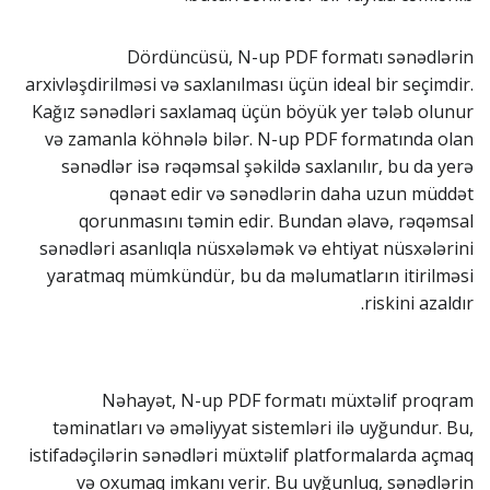
Dördüncüsü, N-up PDF formatı sənədlərin
arxivləşdirilməsi və saxlanılması üçün ideal bir seçimdir.
Kağız sənədləri saxlamaq üçün böyük yer tələb olunur
və zamanla köhnələ bilər. N-up PDF formatında olan
sənədlər isə rəqəmsal şəkildə saxlanılır, bu da yerə
qənaət edir və sənədlərin daha uzun müddət
qorunmasını təmin edir. Bundan əlavə, rəqəmsal
sənədləri asanlıqla nüsxələmək və ehtiyat nüsxələrini
yaratmaq mümkündür, bu da məlumatların itirilməsi
riskini azaldır.
Nəhayət, N-up PDF formatı müxtəlif proqram
təminatları və əməliyyat sistemləri ilə uyğundur. Bu,
istifadəçilərin sənədləri müxtəlif platformalarda açmaq
və oxumaq imkanı verir. Bu uyğunluq, sənədlərin