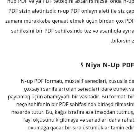
nup PDF və ya PDF tətbiqini axtarırsınızsa, onda n-up
PDF sizin alətinizdir. n-up PDF onlayn aləti ilə siz çap
zamanı mürəkkəbə qənaət etmək üçün birdən çox PDF
səhifəsini bir PDF səhifəsində tez və asanlıqla ayıra
bilərsiniz.
Niyə N-Up PDF ؟
N-up PDF formatı, müxtəlif sənədləri, xüsusilə də
çoxsaylı səhifələri olan sənədləri idarə etmək və
paylamaq üçün əhəmiyyətli bir vasitədir. Bu format, bir
neçə səhifənin bir PDF səhifəsində birləşdirilməsini
nəzərdə tutur. Bu, kağız israfını azaltmaqdan tutmuş,
fayl ölçüsünü kiçiltməyə və sənədləri daha rahat
oxumağa qədər bir sıra üstünlüklər təmin edir.