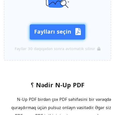
Faylları seçin
Fayllar 30 dəqiqədən sonra avtomatik silinir
Nədir N-Up PDF ؟
N-Up PDF birdən çox PDF səhifəsini bir vərəqdə
quraşdırmaq üçün pulsuz onlayn vasitədir. Əgər siz