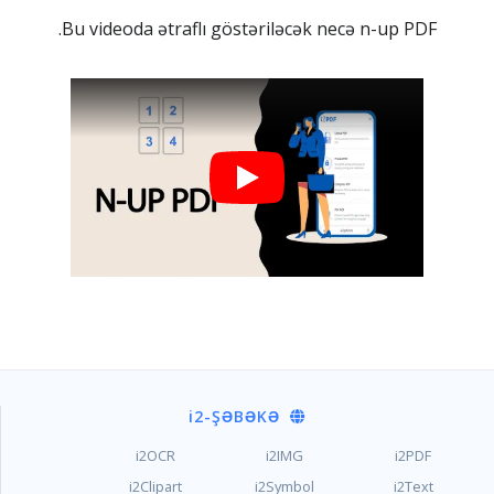
Bu videoda ətraflı göstəriləcək necə n-up PDF.
i2
-ŞƏBƏKƏ
i2OCR
i2IMG
i2PDF
i2Clipart
i2Symbol
i2Text