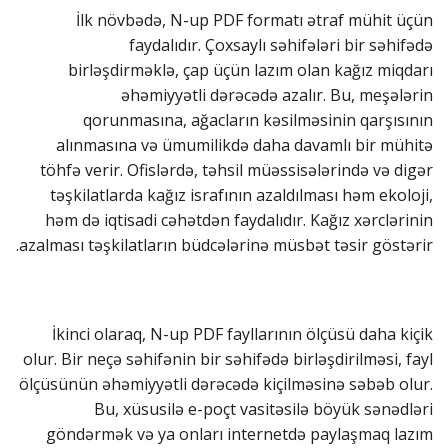
İlk növbədə, N-up PDF formatı ətraf mühit üçün
faydalıdır. Çoxsaylı səhifələri bir səhifədə
birləşdirməklə, çap üçün lazım olan kağız miqdarı
əhəmiyyətli dərəcədə azalır. Bu, meşələrin
qorunmasına, ağacların kəsilməsinin qarşısının
alınmasına və ümumilikdə daha davamlı bir mühitə
töhfə verir. Ofislərdə, təhsil müəssisələrində və digər
təşkilatlarda kağız israfının azaldılması həm ekoloji,
həm də iqtisadi cəhətdən faydalıdır. Kağız xərclərinin
azalması təşkilatların büdcələrinə müsbət təsir göstərir.
İkinci olaraq, N-up PDF fayllarının ölçüsü daha kiçik
olur. Bir neçə səhifənin bir səhifədə birləşdirilməsi, fayl
ölçüsünün əhəmiyyətli dərəcədə kiçilməsinə səbəb olur.
Bu, xüsusilə e-poçt vasitəsilə böyük sənədləri
göndərmək və ya onları internetdə paylaşmaq lazım