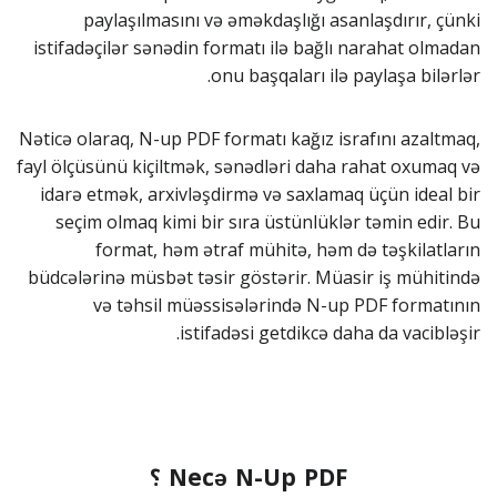
paylaşılmasını və əməkdaşlığı asanlaşdırır, çünki
istifadəçilər sənədin formatı ilə bağlı narahat olmadan
onu başqaları ilə paylaşa bilərlər.
Nəticə olaraq, N-up PDF formatı kağız israfını azaltmaq,
fayl ölçüsünü kiçiltmək, sənədləri daha rahat oxumaq və
idarə etmək, arxivləşdirmə və saxlamaq üçün ideal bir
seçim olmaq kimi bir sıra üstünlüklər təmin edir. Bu
format, həm ətraf mühitə, həm də təşkilatların
büdcələrinə müsbət təsir göstərir. Müasir iş mühitində
və təhsil müəssisələrində N-up PDF formatının
istifadəsi getdikcə daha da vacibləşir.
Necə N-Up PDF ؟