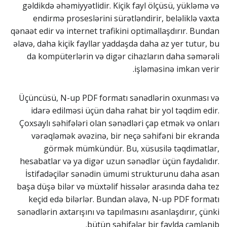
gəldikdə əhəmiyyətlidir. Kiçik fayl ölçüsü, yükləmə və
endirmə proseslərini sürətləndirir, beləliklə vaxta
qənaət edir və internet trafikini optimallaşdırır. Bundan
əlavə, daha kiçik fayllar yaddaşda daha az yer tutur, bu
da kompüterlərin və digər cihazların daha səmərəli
işləməsinə imkan verir.
Üçüncüsü, N-up PDF formatı sənədlərin oxunması və
idarə edilməsi üçün daha rahat bir yol təqdim edir.
Çoxsaylı səhifələri olan sənədləri çap etmək və onları
vərəqləmək əvəzinə, bir neçə səhifəni bir ekranda
görmək mümkündür. Bu, xüsusilə təqdimatlar,
hesabatlar və ya digər uzun sənədlər üçün faydalıdır.
İstifadəçilər sənədin ümumi strukturunu daha asan
başa düşə bilər və müxtəlif hissələr arasında daha tez
keçid edə bilərlər. Bundan əlavə, N-up PDF formatı
sənədlərin axtarışını və tapılmasını asanlaşdırır, çünki
bütün səhifələr bir faylda cəmlənib.