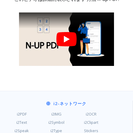
i2
-ネットワーク
i2PDF
i2IMG
i2OCR
i2Text
i2Symbol
i2Clipart
i2Speak
i2Type
Stickers