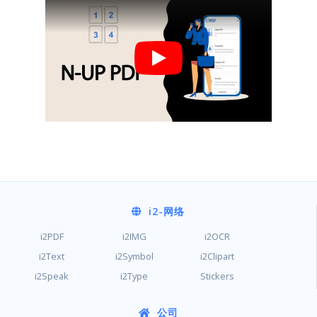
i2
-网络
i2PDF
i2IMG
i2OCR
i2Text
i2Symbol
i2Clipart
i2Speak
i2Type
Stickers
公司