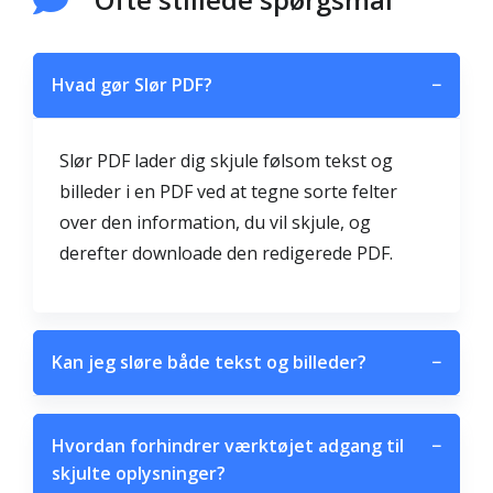
Hvad gør Slør PDF?
−
Slør PDF lader dig skjule følsom tekst og
billeder i en PDF ved at tegne sorte felter
over den information, du vil skjule, og
derefter downloade den redigerede PDF.
Kan jeg sløre både tekst og billeder?
−
Hvordan forhindrer værktøjet adgang til
−
skjulte oplysninger?