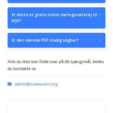
Er dette et gratis online sløringsværktøj til
−
PDF?
Er den slørede PDF stadig søgbar?
−
Hvis du ikke kan finde svar på dit spørgsmål, bedes
du kontakte os
admin@sciweavers.org