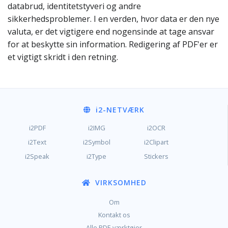
databrud, identitetstyveri og andre
sikkerhedsproblemer. I en verden, hvor data er den nye
valuta, er det vigtigere end nogensinde at tage ansvar
for at beskytte sin information. Redigering af PDF'er er
et vigtigt skridt i den retning.
i2
-NETVÆRK
i2PDF
i2IMG
i2OCR
i2Text
i2Symbol
i2Clipart
i2Speak
i2Type
Stickers
VIRKSOMHED
Om
Kontakt os
Alle PDF-værktøjer