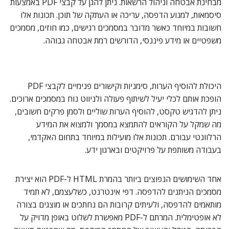
מבחינת אבטחה וניהול הרשאות. ניתן להגן על קבצי PDF באמצעות
סיסמאות, למנוע הדפסה, עריכה או העתקה של תוכן. תכונות אלו
חשובות במיוחד כאשר מדובר במסמכים רגישים, כמו חוזים, מסמכים
משפטיים או מידע פיננסי, הדורשים רמת אבטחה גבוהה.
היכולת להוסיף הערות, סימניות וקישורים פנימיים לקבצי PDF
הופכת אותם לכלי יעיל לשיתוף פעולה ולניווט נוח במסמכים ארוכים.
ניתן להדגיש טקסט, להוסיף הערות שוליים ולסמן פרקים חשובים,
מה שמקל על הקוראים להתמצא במסמך ולמצוא את המידע
הרלוונטי עבורם. תכונות אלו מועילות במיוחד בתחום האקדמי,
בעבודה משותפת על פרויקטים ובארגון ידע.
אחד השימושים הנפוצים ביותר בהמרת HTML ל-PDF הוא יצירת
מסמכים הניתנים להדפסה. דפי אינטרנט, כשלעצמם, לא תמיד
מותאמים להדפסה, ולעיתים קרובות הם נחתכים או מוצגים בצורה
לא אופטימלית. המרתם ל-PDF מאפשרת לשלוט באופן מדויק על