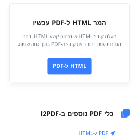
המר HTML ל‑PDF עכשיו
העלה קובץ HTML או הדבק קטע HTML, בחר
הגדרות עמוד והורד את קובץ ה‑PDF בתוך כמה שניות.
HTML ל‑PDF
כלי PDF נוספים ב‑i2PDF
PDF ל‑HTML