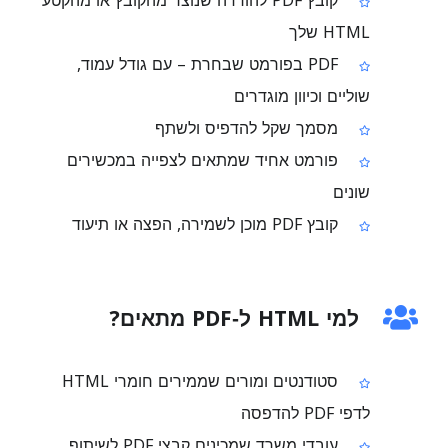
קובץ PDF להורדה שנוצר מהקובץ או מהקטע
HTML שלך
PDF בפורמט שבחרת – עם גודל עמוד,
שוליים וכיוון מוגדרים
מסמך שקל להדפיס ולשתף
פורמט אחיד שמתאים לצפייה במכשירים
שונים
קובץ PDF מוכן לשמירה, הפצה או תיעוד
למי HTML ל‑PDF מתאים?
סטודנטים ומורים שממירים חומרי HTML
לדפי PDF להדפסה
עובדי משרד שמכינים קבצי PDF לשיתוף