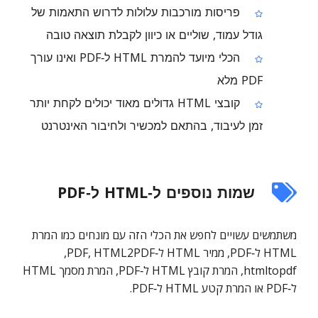
פריסות מורכבות עלולות לדרוש התאמות של
גודל עמוד, שוליים או כיוון לקבלת תוצאה טובה
הכלי מיועד להמרת HTML ל‑PDF ואינו עורך
PDF מלא
קובצי HTML גדולים מאוד יכולים לקחת יותר
זמן לעיבוד, בהתאם למכשיר ולחיבור האינטרנט
שמות נוספים ל‑HTML ל‑PDF
משתמשים עשויים לחפש את הכלי הזה עם מונחים כמו המרת
HTML ל‑PDF, ממיר HTML ל‑PDF, HTML2PDF,
‏htmltopdf, המרת קובץ HTML ל‑PDF, המרת מסמך HTML
ל‑PDF או המרת קטע HTML ל‑PDF.