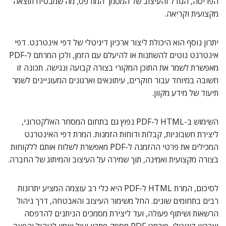
הפריסה, הגודל והעיצוב של המסמך המודפס, מה שמבטיח תוצאה
מקצועית וקריאה.
יתרון נוסף הוא היכולת ליצור ארכיון דיגיטלי של דפי אינטרנט. דפי
אינטרנט נוטים להשתנות או להיעלם עם הזמן, ולכן המרתם ל-PDF
מאפשרת לשמר את התוכן המקורי בצורה קבועה ונגישה. תכונה זו
חשובה במיוחד עבור חוקרים, עיתונאים וארגונים המעוניינים לשמר
תיעוד של מידע מקוון.
השימוש ב-HTML ל-PDF נפוץ גם בתחום המסחר האלקטרוני,
ליצירת חשבוניות, קבלות ודוחות הזמנות. המרת דפי האינטרנט
המכילים את פרטי ההזמנה ל-PDF מאפשרת לשלוח אותם ללקוחות
בצורה מקצועית ואמינה, תוך שמירה על העיצוב והמיתוג של החברה.
לסיכום, המרת HTML ל-PDF היא כלי רב עוצמה המציע יתרונות
רבים בתחומים שונים. החל משימור העיצוב והאבטחה, דרך ניהול
הרשאות ושיתוף פעולה, ועד ליצירת מסמכים הניתנים להדפסה