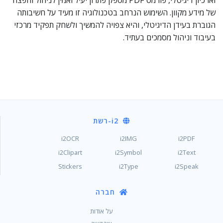
וארכיון דיגיטלי, פורמט PDF מספק פתרון יעיל ואמין לניהול והפצה
של מידע מקוון. השימוש הנרחב בטכנולוגיה זו מעיד על חשיבותה
הגוברת בעידן הדיגיטלי, והיא צפויה להמשיך ולשחק תפקיד מרכזי
בעיבוד וניהול מסמכים בעתיד.
i2
-רשת
i2OCR
i2IMG
i2PDF
i2Clipart
i2Symbol
i2Text
Stickers
i2Type
i2Speak
חברה
על אודות