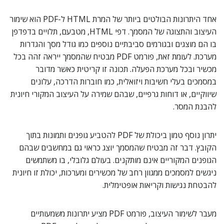
אחד היתרונות הבולטים ביותר של המרת HTML ל-PDF הוא שימור
העיצוב והתצוגה של המסמך. דפי HTML, מטבעם, תלויים בדפדפן
בו הם מוצגים ובגורמים סביבתיים נוספים כמו גודל מסך והגדרות
מערכת. לעומת זאת, פורמט PDF מבטיח שהמסמך ייראה זהה בכל
מכשיר ובכל מערכת הפעלה. תכונה זו קריטית כאשר מדובר
במסמכים בעלי חשיבות ויזואלית, כמו חוברות הדרכה, עלונים
שיווקיים, או דוחות גרפיים, שבהם שמירה על העיצוב המקורי חיונית
להבנת המסר.
יתרון נוסף טמון ביכולת של PDF להטביע גופנים ותמונות בתוך
הקובץ. דבר זה מבטיח שהמסמך יוצג כראוי גם במחשבים שבהם
הגופנים המקוריים אינם מותקנים. בעולם גלובלי, בו משתמשים
ניגשים למסמכים ממגוון רחב של מכשירים ומערכות, יכולת זו חיונית
להבטחת נגישות וקריאות אופטימלית.
מעבר לשימור העיצוב, פורמט PDF מציע יתרונות משמעותיים