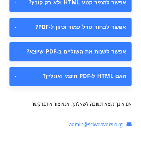
אפשר להמיר קטע HTML ולא רק קובץ?
−
אפשר לבחור גודל עמוד וכיוון ל‑PDF?
−
אפשר לשנות את השוליים ב‑PDF שיוצא?
−
האם HTML ל‑PDF חינמי ואונליין?
−
אם אינך מוצא תשובה לשאלתך, אנא צור איתנו קשר
admin@sciweavers.org