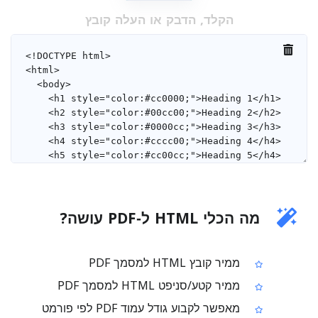
הקלד, הדבק או העלה קובץ
מה הכלי HTML ל‑PDF עושה?
ממיר קובץ HTML למסמך PDF
ממיר קטע/סניפט HTML למסמך PDF
מאפשר לקבוע גודל עמוד PDF לפי פורמט