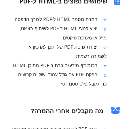
שימושים נפוצים ב‑HTML ל‑PDF
המרת מסמך HTML ל‑PDF לצורך הדפסה
יצוא קטעי HTML כ‑PDF לשיתוף בצ’אט,
מייל או מערכת טיקטים
יצירת גרסת PDF של תוכן לארכיון או
לשמירה רשמית
הכנת דף מידע/חוברת ב‑PDF מתוכן HTML
הפקת PDF עם גודל עמוד ושוליים קבועים
כדי לקבל פלט סטנדרטי
מה מקבלים אחרי ההמרה?