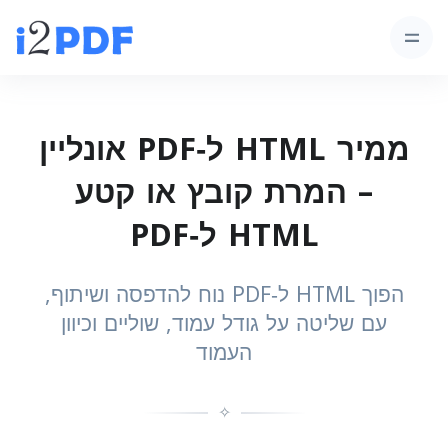
ממיר HTML ל‑PDF אונליין
– המרת קובץ או קטע
HTML ל‑PDF
הפוך HTML ל‑PDF נוח להדפסה ושיתוף,
עם שליטה על גודל עמוד, שוליים וכיוון
העמוד
✧