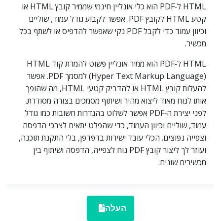
HTML ל‑PDF הוא כלי אונליין חינמי שממיר קובץ HTML או
קטע HTML לקובץ PDF. אפשר לקבוע גודל עמוד, שוליים
וכיוון עמוד כדי לקבל PDF נקי שאפשר להדפיס או לשתף בכל
מכשיר.
HTML ל‑PDF הוא ממיר אונליין פשוט להמרת קוד HTML
‏(Hyper Text Markup Language) למסמך PDF. אפשר
להעלות קובץ HTML או להדביק קטעי HTML, מה שהופך
אותו לנוח מאוד ליצוא מהיר ושיתוף מסמכים בצורה מסודרת.
לפני יצירת ה‑PDF אפשר לשלוט בהגדרות חשובות כמו גודל
עמוד, שוליים וכיוון העמוד, כדי שהפלט יתאים לצרכי הדפסה
וצפייה נפוצים. הכלי עובד ישירות בדפדפן, בלי התקנת תוכנה,
ועוזר לך ליצור קובץ PDF נוח לצפייה, הדפסה ושיתוף בין
מכשירים שונים.
העלה